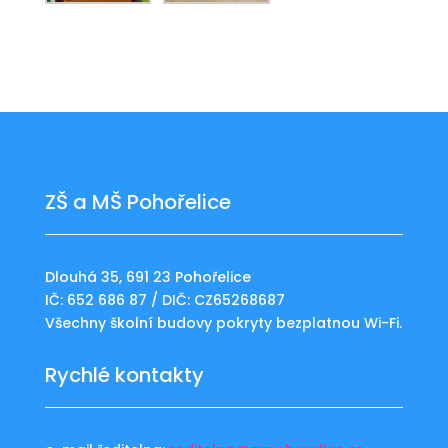
ZŠ a MŠ Pohořelice
Dlouhá 35, 691 23 Pohořelice
IČ: 652 686 87 / DIČ: CZ65268687
Všechny školní budovy pokryty bezplatnou Wi-Fi.
Rychlé kontakty