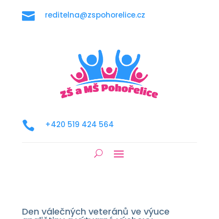

reditelna@zspohorelice.cz

+420 519 424 564
Den válečných veteránů ve výuce