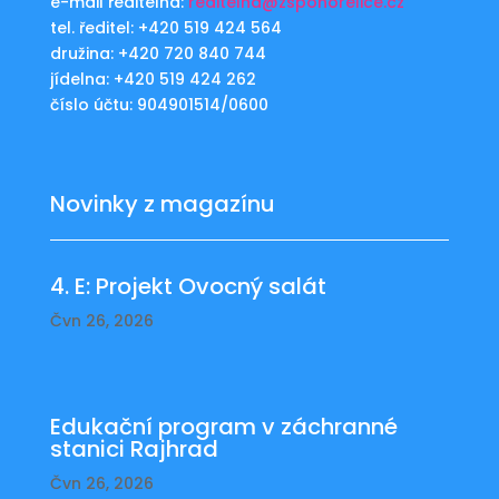
e-mail ředitelna:
reditelna@zspohorelice.cz
tel. ředitel: +420 519 424 564
družina: +420 720 840 744
jídelna: +420 519 424 262
číslo účtu: 904901514/0600
Novinky z magazínu
4. E: Projekt Ovocný salát
Čvn 26, 2026
Edukační program v záchranné
stanici Rajhrad
Čvn 26, 2026