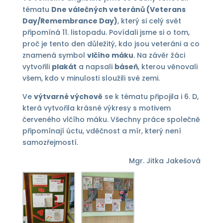
tématu
Dne válečných veteránů (Veterans
Day/Remembrance Day)
, který si celý svět
připomíná 11. listopadu. Povídali jsme si o tom,
proč je tento den důležitý, kdo jsou veteráni a co
znamená symbol
vlčího máku
. Na závěr žáci
vytvořili
plakát
a napsali
báseň
, kterou věnovali
všem, kdo v minulosti sloužili své zemi.
Ve
výtvarné výchově
se k tématu připojila i 6. D,
která vytvořila krásné výkresy s motivem
červeného vlčího máku. Všechny práce společně
připomínají úctu, vděčnost a mír, který není
samozřejmostí.
Mgr. Jitka Jakešová