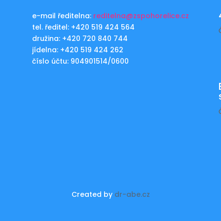
e-mail ředitelna:
reditelna@zspohorelice.cz
tel. ředitel: +420 519 424 564
u
družina: +420 720 840 744
jídelna: +420 519 424 262
číslo účtu: 904901514/0600
Created by
dr-abe.cz