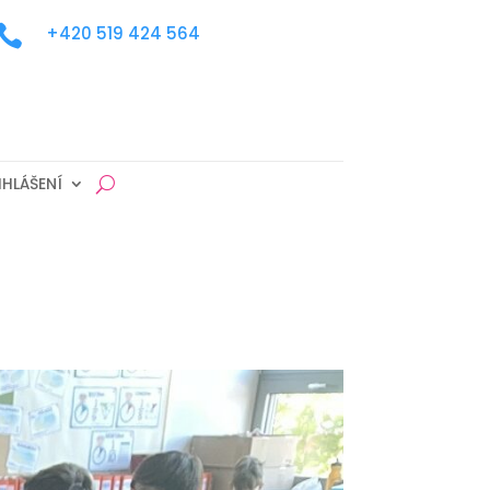

+420 519 424 564
IHLÁŠENÍ