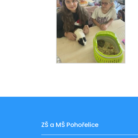
ZŠ a MŠ Pohořelice