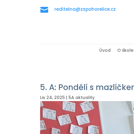

reditelna@zspohorelice.cz
Úvod
O škole
5. A: Pondělí s mazlíčk
Lis 24, 2025
|
5A aktuality