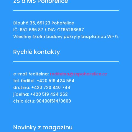
ZŠ a MŠ Pohořelice
Dlouhá 35, 691 23 Pohořelice
IČ: 652 686 87 / DIČ: CZ65268687
Všechny školní budovy pokryty bezplatnou Wi-Fi.
Rychlé kontakty
e-mail ředitelna:
reditelna@zspohorelice.cz
tel. ředitel: +420 519 424 564
družina: +420 720 840 744
jídelna: +420 519 424 262
číslo účtu: 904901514/0600
Novinky z magazínu