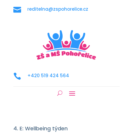

reditelna@zspohorelice.cz

+420 519 424 564
4. E: Wellbeing týden