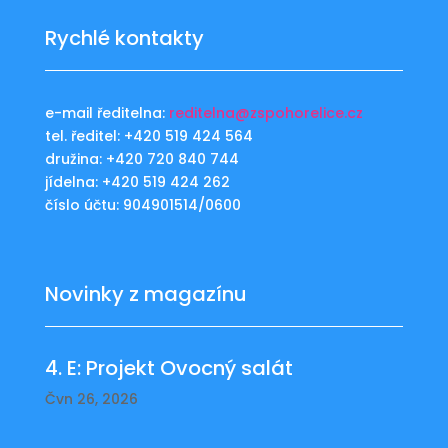
Rychlé kontakty
e-mail ředitelna:
reditelna@zspohorelice.cz
tel. ředitel: +420 519 424 564
družina: +420 720 840 744
jídelna: +420 519 424 262
číslo účtu: 904901514/0600
Novinky z magazínu
4. E: Projekt Ovocný salát
Čvn 26, 2026