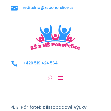

reditelna@zspohorelice.cz

+420 519 424 564
4. E: Pár fotek z listopadové výuky