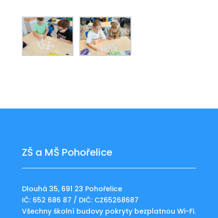
ZŠ a MŠ Pohořelice
Dlouhá 35, 691 23 Pohořelice
IČ: 652 686 87 / DIČ: CZ65268687
Všechny školní budovy pokryty bezplatnou Wi-Fi.