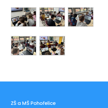
ZŠ a MŠ Pohořelice