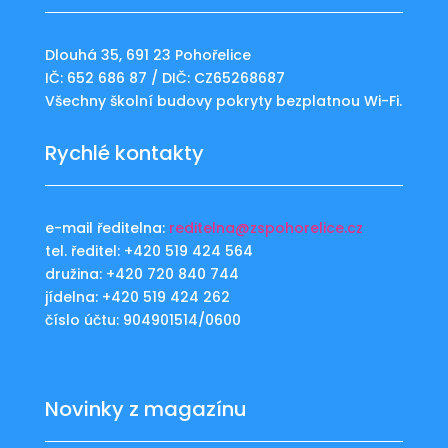
Dlouhá 35, 691 23 Pohořelice
IČ: 652 686 87 / DIČ: CZ65268687
Všechny školní budovy pokryty bezplatnou Wi-Fi.
Rychlé kontakty
e-mail ředitelna:
reditelna@zspohorelice.cz
tel. ředitel: +420 519 424 564
družina: +420 720 840 744
jídelna: +420 519 424 262
číslo účtu: 904901514/0600
Novinky z magazínu