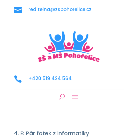

reditelna@zspohorelice.cz

+420 519 424 564
4. E: Pár fotek z informatiky