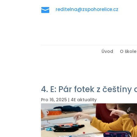

reditelna@zspohorelice.cz
Úvod
O škole
4. E: Pár fotek z češtin
Pro 16, 2025
|
4E aktuality