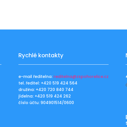
Rychlé kontakty
e-mail ředitelna:
reditelna@zspohorelice.cz
tel. ředitel: +420 519 424 564
u
družina: +420 720 840 744
jídelna: +420 519 424 262
číslo účtu: 904901514/0600