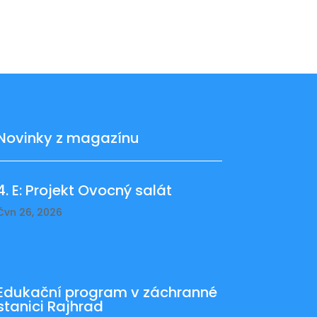
Novinky z magazínu
4. E: Projekt Ovocný salát
Čvn 26, 2026
Edukační program v záchranné
stanici Rajhrad