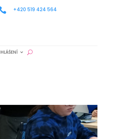

+420 519 424 564
IHLÁŠENÍ