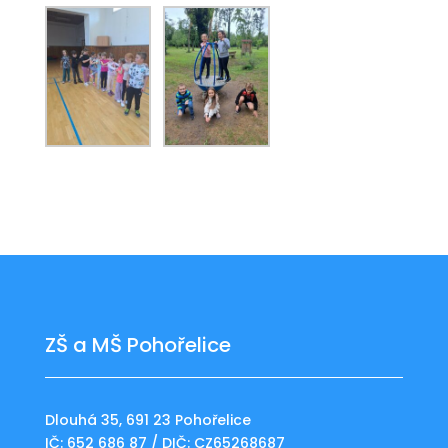
ZŠ a MŠ Pohořelice
Dlouhá 35, 691 23 Pohořelice
IČ: 652 686 87 / DIČ: CZ65268687