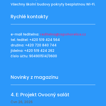
Všechny školní budovy pokryty bezplatnou Wi-Fi.
Rychlé kontakty
e-mail ředitelna:
reditelna@zspohorelice.cz
tel. ředitel: +420 519 424 564
družina: +420 720 840 744
jídelna: +420 519 424 262
číslo účtu: 904901514/0600
Novinky z magazínu
4. E: Projekt Ovocný salát
Čvn 26, 2026