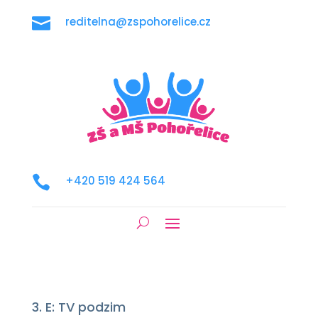

reditelna@zspohorelice.cz

+420 519 424 564
3. E: TV podzim