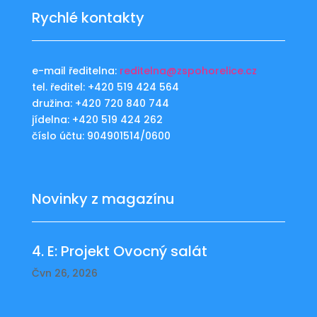
Rychlé kontakty
e-mail ředitelna:
reditelna@zspohorelice.cz
tel. ředitel: +420 519 424 564
družina: +420 720 840 744
jídelna: +420 519 424 262
číslo účtu: 904901514/0600
Novinky z magazínu
4. E: Projekt Ovocný salát
Čvn 26, 2026