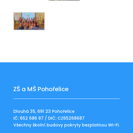
ZŠ a MŠ Pohořelice
Dlouhá 35, 691 23 Pohořelice
IČ: 652 686 87 / DIČ: CZ65268687
Všechny školní budovy pokryty bezplatnou Wi-Fi.