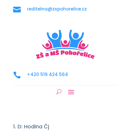

reditelna@zspohorelice.cz

+420 519 424 564
1. D: Hodina Čj