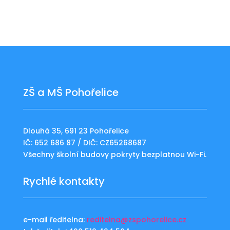
ZŠ a MŠ Pohořelice
Dlouhá 35, 691 23 Pohořelice
IČ: 652 686 87 / DIČ: CZ65268687
Všechny školní budovy pokryty bezplatnou Wi-Fi.
Rychlé kontakty
e-mail ředitelna:
reditelna@zspohorelice.cz