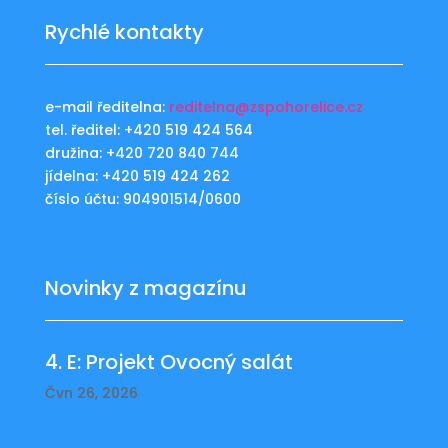
Rychlé kontakty
e-mail ředitelna:
reditelna@zspohorelice.cz
tel. ředitel: +420 519 424 564
družina: +420 720 840 744
jídelna: +420 519 424 262
číslo účtu: 904901514/0600
Novinky z magazínu
4. E: Projekt Ovocný salát
Čvn 26, 2026