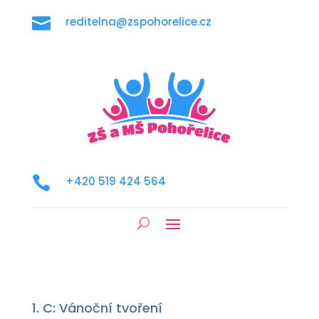

reditelna@zspohorelice.cz

+420 519 424 564
1. C: Vánoční tvoření