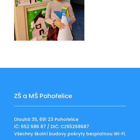
ZŠ a MŠ Pohořelice
Dlouhá 35, 691 23 Pohořelice
IČ: 652 686 87 / DIČ: CZ65268687
Všechny školní budovy pokryty bezplatnou Wi-Fi.