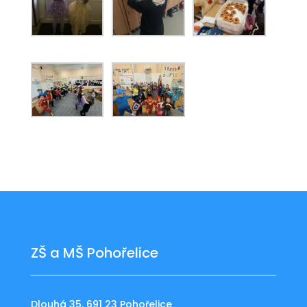
ZŠ a MŠ Pohořelice
Dlouhá 35, 691 23 Pohořelice