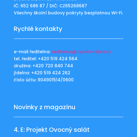
IČ: 652 686 87 / DIČ: CZ65268687
Všechny školní budovy pokryty bezplatnou Wi-Fi.
Rychlé kontakty
e-mail ředitelna:
reditelna@zspohorelice.cz
tel. ředitel: +420 519 424 564
družina: +420 720 840 744
jídelna: +420 519 424 262
číslo účtu: 904901514/0600
Novinky z magazínu
4. E: Projekt Ovocný salát