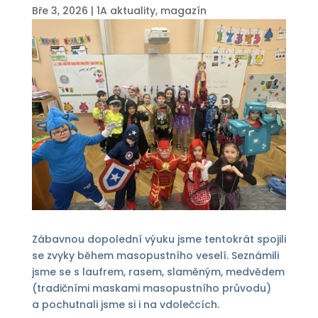
Bře 3, 2026
|
1A aktuality
,
magazín
Zábavnou dopolední výuku jsme tentokrát spojili
se zvyky během masopustního veselí. Seznámili
jsme se s laufrem, rasem, slaměným, medvědem
(tradičními maskami masopustního průvodu)
a pochutnali jsme si i na vdolečcích.