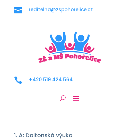

reditelna@zspohorelice.cz

+420 519 424 564
1. A: Daltonská výuka