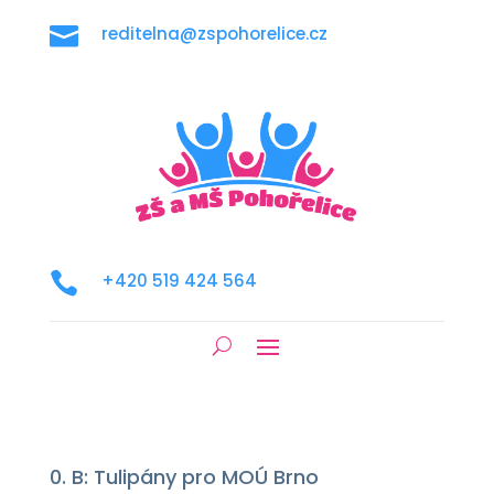

reditelna@zspohorelice.cz

+420 519 424 564
0. B: Tulipány pro MOÚ Brno