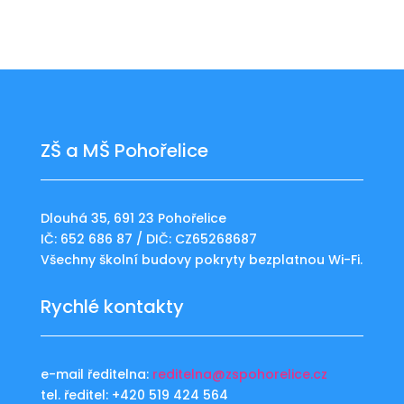
ZŠ a MŠ Pohořelice
Dlouhá 35, 691 23 Pohořelice
IČ: 652 686 87 / DIČ: CZ65268687
Všechny školní budovy pokryty bezplatnou Wi-Fi.
Rychlé kontakty
e-mail ředitelna:
reditelna@zspohorelice.cz
tel. ředitel: +420 519 424 564