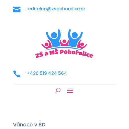

reditelna@zspohorelice.cz

+420 519 424 564
Vánoce v ŠD