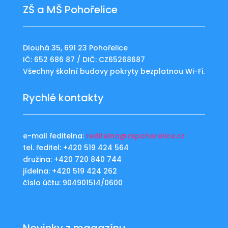
ZŠ a MŠ Pohořelice
Dlouhá 35, 691 23 Pohořelice
IČ: 652 686 87 / DIČ: CZ65268687
Všechny školní budovy pokryty bezplatnou Wi-Fi.
Rychlé kontakty
e-mail ředitelna:
reditelna@zspohorelice.cz
tel. ředitel: +420 519 424 564
družina: +420 720 840 744
jídelna: +420 519 424 262
číslo účtu: 904901514/0600