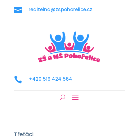

reditelna@zspohorelice.cz

+420 519 424 564
Třeťáci