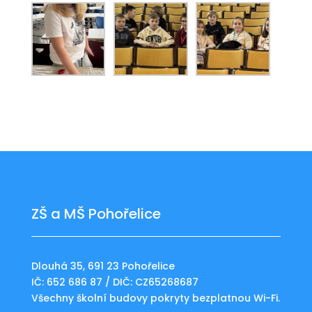
ZŠ a MŠ Pohořelice
Dlouhá 35, 691 23 Pohořelice
IČ: 652 686 87 / DIČ: CZ65268687
Všechny školní budovy pokryty bezplatnou Wi-Fi.