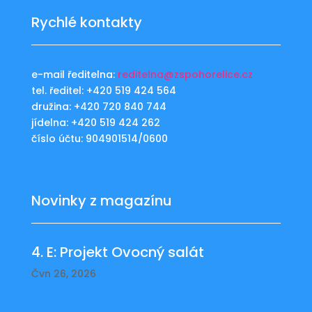
Rychlé kontakty
e-mail ředitelna:
reditelna@zspohorelice.cz
tel. ředitel: +420 519 424 564
družina: +420 720 840 744
jídelna: +420 519 424 262
číslo účtu: 904901514/0600
Novinky z magazínu
4. E: Projekt Ovocný salát
Čvn 26, 2026