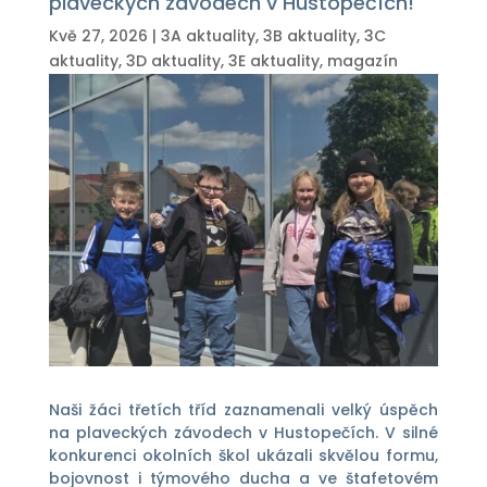
plaveckých závodech v Hustopečích!
Kvě 27, 2026
|
3A aktuality
,
3B aktuality
,
3C
aktuality
,
3D aktuality
,
3E aktuality
,
magazín
Naši žáci třetích tříd zaznamenali velký úspěch
na plaveckých závodech v Hustopečích. V silné
konkurenci okolních škol ukázali skvělou formu,
bojovnost i týmového ducha a ve štafetovém