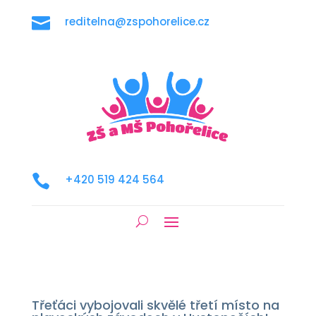

reditelna@zspohorelice.cz

+420 519 424 564
Třeťáci vybojovali skvělé třetí místo na