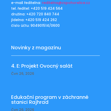
e-mail ředitelna:
reditelna@zspohorelice.cz
tel. ředitel: +420 519 424 564
družina: +420 720 840 744
jídelna: +420 519 424 262
číslo účtu: 904901514/0600
Novinky z magazínu
4. E: Projekt Ovocný salát
Čvn 26, 2026
Edukační program v záchranné
stanici Rajhrad
Čvn 26, 2026