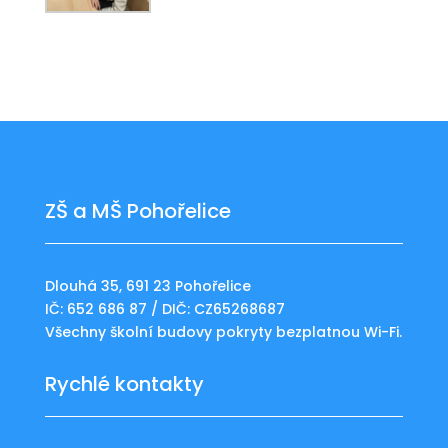
ZŠ a MŠ Pohořelice
Dlouhá 35, 691 23 Pohořelice
IČ: 652 686 87 / DIČ: CZ65268687
Všechny školní budovy pokryty bezplatnou Wi-Fi.
Rychlé kontakty