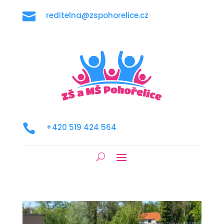

reditelna@zspohorelice.cz

+420 519 424 564