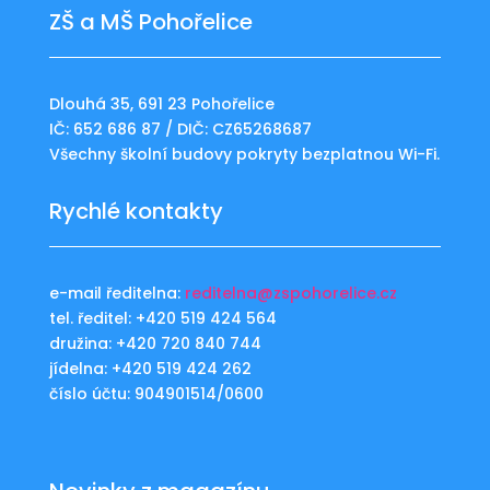
ZŠ a MŠ Pohořelice
Dlouhá 35, 691 23 Pohořelice
IČ: 652 686 87 / DIČ: CZ65268687
Všechny školní budovy pokryty bezplatnou Wi-Fi.
Rychlé kontakty
e-mail ředitelna:
reditelna@zspohorelice.cz
tel. ředitel: +420 519 424 564
družina: +420 720 840 744
jídelna: +420 519 424 262
číslo účtu: 904901514/0600