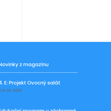
Novinky z magazínu
4. E: Projekt Ovocný salát
Čvn 26, 2026
Edukační program v záchranné