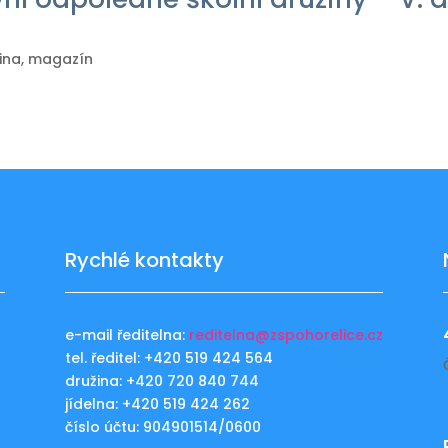
ina
,
magazín
Rychlé kontakty
e-mail ředitelna:
reditelna@zspohorelice.cz
tel. ředitel: +420 519 424 564
u
družina: +420 720 840 744
jídelna: +420 519 424 262
číslo účtu: 904901514/0600