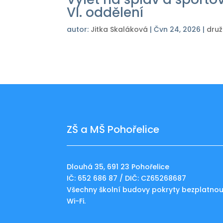
VI. oddělení
autor:
Jitka Skaláková
|
Čvn 24, 2026
|
druž
ZŠ a MŠ Pohořelice
Dlouhá 35, 691 23 Pohořelice
IČ: 652 686 87 / DIČ: CZ65268687
Všechny školní budovy pokryty bezplatno
Wi-Fi.