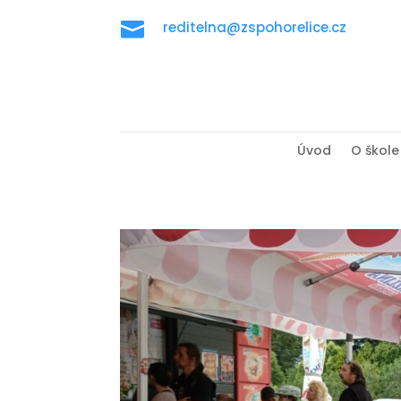

reditelna@zspohorelice.cz
Úvod
O škole