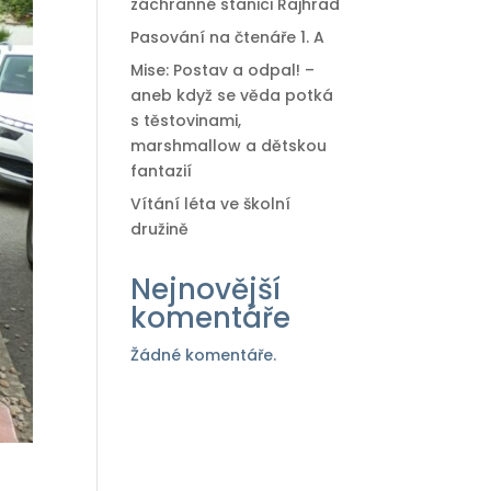
záchranné stanici Rajhrad
Pasování na čtenáře 1. A
Mise: Postav a odpal! –
aneb když se věda potká
s těstovinami,
marshmallow a dětskou
fantazií
Vítání léta ve školní
družině
Nejnovější
komentáře
Žádné komentáře.
a