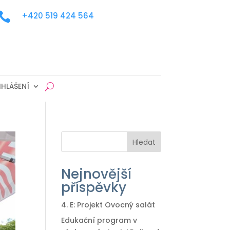

+420 519 424 564
IHLÁŠENÍ
Hledat
Nejnovější
příspěvky
4. E: Projekt Ovocný salát
Edukační program v