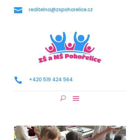

reditelna@zspohorelice.cz

+420 519 424 564