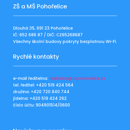
ZŠ a MŠ Pohořelice
Dlouhá 35, 691 23 Pohořelice
IČ: 652 686 87 / DIČ: CZ65268687
Všechny školní budovy pokryty bezplatnou Wi-Fi.
Rychlé kontakty
e-mail ředitelna:
reditelna@zspohorelice.cz
tel. ředitel: +420 519 424 564
družina: +420 720 840 744
jídelna: +420 519 424 262
číslo účtu: 904901514/0600