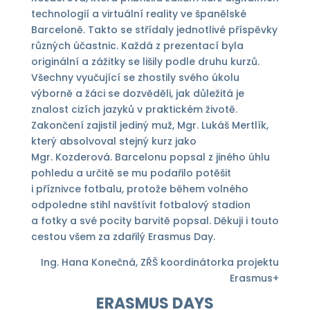
technologií a virtuální reality ve španělské
Barceloně. Takto se střídaly jednotlivé příspěvky
různých účastnic. Každá z prezentací byla
originální a zážitky se lišily podle druhu kurzů.
Všechny vyučující se zhostily svého úkolu
výborně a žáci se dozvěděli, jak důležitá je
znalost cizích jazyků v praktickém životě.
Zakončení zajistil jediný muž, Mgr. Lukáš Mertlík,
který absolvoval stejný kurz jako
Mgr. Kozderová. Barcelonu popsal z jiného úhlu
pohledu a určitě se mu podařilo potěšit
i příznivce fotbalu, protože během volného
odpoledne stihl navštívit fotbalový stadion
a fotky a své pocity barvitě popsal. Děkuji i touto
cestou všem za zdařilý Erasmus Day.
Ing. Hana Konečná, ZŘŠ koordinátorka projektu
Erasmus+
ERASMUS DAYS