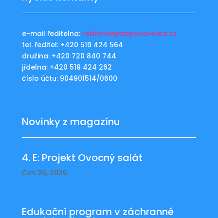
e-mail ředitelna:
reditelna@zspohorelice.cz
tel. ředitel: +420 519 424 564
družina: +420 720 840 744
jídelna: +420 519 424 262
číslo účtu: 904901514/0600
Novinky z magazínu
4. E: Projekt Ovocný salát
Čvn 26, 2026
Edukační program v záchranné