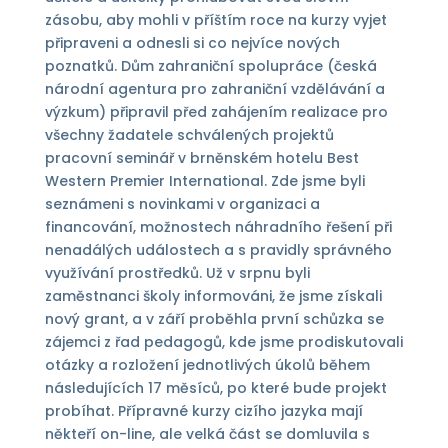
zásobu, aby mohli v příštím roce na kurzy vyjet
připraveni a odnesli si co nejvíce nových
poznatků. Dům zahraniční spolupráce (česká
národní agentura pro zahraniční vzdělávání a
výzkum) připravil před zahájením realizace pro
všechny žadatele schválených projektů
pracovní seminář v brněnském hotelu Best
Western Premier International. Zde jsme byli
seznámeni s novinkami v organizaci a
financování, možnostech náhradního řešení při
nenadálých událostech a s pravidly správného
využívání prostředků. Už v srpnu byli
zaměstnanci školy informováni, že jsme získali
nový grant, a v září proběhla první schůzka se
zájemci z řad pedagogů, kde jsme prodiskutovali
otázky a rozložení jednotlivých úkolů během
následujících 17 měsíců, po které bude projekt
probíhat. Přípravné kurzy cizího jazyka mají
někteří on-line, ale velká část se domluvila s