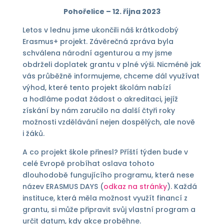
Pohořelice – 12. října 2023
Letos v lednu jsme ukončili náš krátkodobý
Erasmus+ projekt. Závěrečná zpráva byla
schválena národní agenturou a my jsme
obdrželi doplatek grantu v plné výši. Nicméně jak
vás průběžně informujeme, chceme dál využívat
výhod, které tento projekt školám nabízí
a hodláme podat žádost o akreditaci, jejíž
získání by nám zaručilo na další čtyři roky
možnosti vzdělávání nejen dospělých, ale nově
i žáků.
A co projekt škole přinesl? Příští týden bude v
celé Evropě probíhat oslava tohoto
dlouhodobě fungujícího programu, která nese
název ERASMUS DAYS (
odkaz na stránky
). Každá
instituce, která měla možnost využít financí z
grantu, si může připravit svůj vlastní program a
určit datum, kdy akce proběhne.