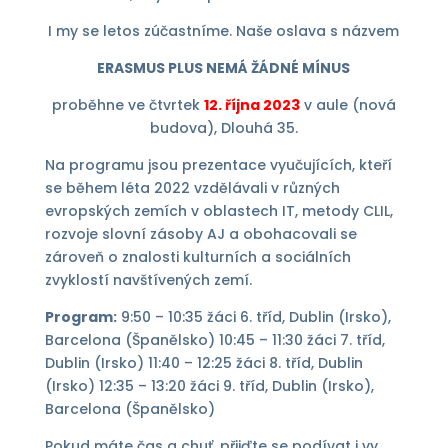
I my se letos zúčastníme. Naše oslava s názvem
ERASMUS PLUS NEMÁ ŽÁDNÉ MÍNUS
proběhne ve čtvrtek
12. října 2023
v aule (nová
budova), Dlouhá 35.
Na programu jsou prezentace vyučujících, kteří
se během léta 2022 vzdělávali v různých
evropských zemích v oblastech IT, metody CLIL,
rozvoje slovní zásoby AJ a obohacovali se
zároveň o znalosti kulturních a sociálních
zvyklostí navštívených zemí.
Program:
9:50 – 10:35 žáci 6. tříd, Dublin (Irsko),
Barcelona (Španělsko) 10:45 – 11:30 žáci 7. tříd,
Dublin (Irsko) 11:40 – 12:25 žáci 8. tříd, Dublin
(Irsko) 12:35 – 13:20 žáci 9. tříd, Dublin (Irsko),
Barcelona (Španělsko)
Pokud máte čas a chuť, přijďte se podívat i vy.