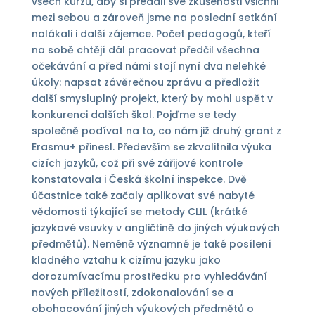
všech kurzů, aby si předali své zkušenosti všichni
mezi sebou a zároveň jsme na poslední setkání
nalákali i další zájemce. Počet pedagogů, kteří
na sobě chtějí dál pracovat předčil všechna
očekávání a před námi stojí nyní dva nelehké
úkoly: napsat závěrečnou zprávu a předložit
další smysluplný projekt, který by mohl uspět v
konkurenci dalších škol. Pojďme se tedy
společně podívat na to, co nám již druhý grant z
Erasmu+ přinesl. Především se zkvalitnila výuka
cizích jazyků, což při své zářijové kontrole
konstatovala i Česká školní inspekce. Dvě
účastnice také začaly aplikovat své nabyté
vědomosti týkající se metody CLIL (krátké
jazykové vsuvky v angličtině do jiných výukových
předmětů). Neméně významné je také posílení
kladného vztahu k cizímu jazyku jako
dorozumívacímu prostředku pro vyhledávání
nových příležitostí, zdokonalování se a
obohacování jiných výukových předmětů o