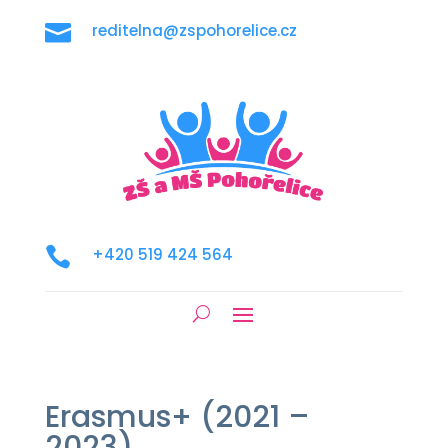

reditelna@zspohorelice.cz

+420 519 424 564
Erasmus+ (2021 –
2023)