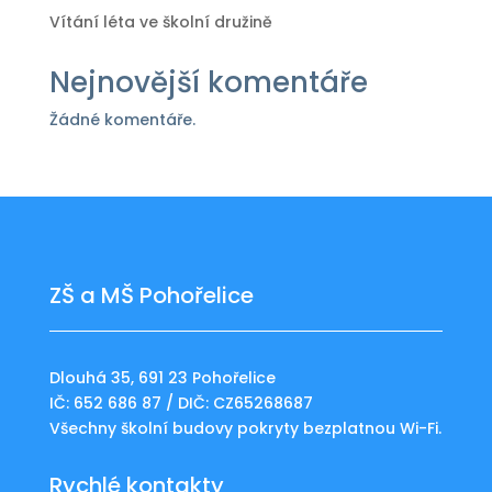
Vítání léta ve školní družině
Nejnovější komentáře
Žádné komentáře.
ZŠ a MŠ Pohořelice
Dlouhá 35, 691 23 Pohořelice
IČ: 652 686 87 / DIČ: CZ65268687
Všechny školní budovy pokryty bezplatnou Wi-Fi.
Rychlé kontakty