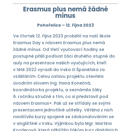
Erasmus plus nemá žádné
mínus
Pohořelice – 12. října 2023
Ve čtvrtek 12. října 2023 proběhl na naší škole
Erasmus Day s názvem Erasmus plus nemá
žádné mínus. Od třetí vyučovací hodiny se
postupně přišli podívat žáci druhého stupně do
auly na prezentace našich vyučujících, kteří
v létě 2022 vyrazili do Irska či Španělska za
vzděláním. Celou oslavu projektu otevřela
úvodním slovem Ing. Hana Konečná,
koordinátorka projektu, a seznámila žáky
6. ročníku stručně s tím, co si představit pod
názvem Erasmus+. Pak už se střídaly se svými
prezentacemi jednotlivé učitelky. Většina z nich
navštívila kurzy spojené se zdokonalováním se
v angličtině v Irsku. Výjimkou byla Mgr. Martina
Kozderová, která přiblížila žákům kurz digitálních