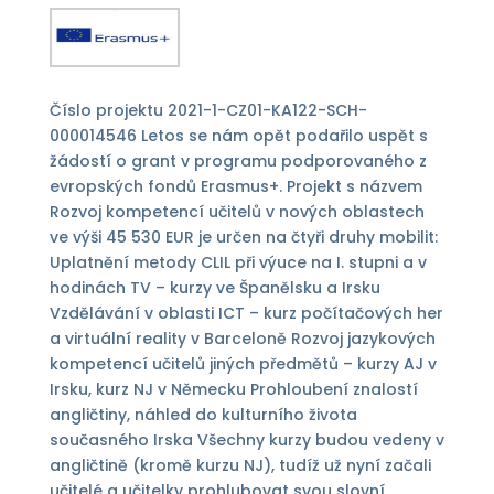
Číslo projektu 2021-1-CZ01-KA122-SCH-
000014546 Letos se nám opět podařilo uspět s
žádostí o grant v programu podporovaného z
evropských fondů Erasmus+. Projekt s názvem
Rozvoj kompetencí učitelů v nových oblastech
ve výši 45 530 EUR je určen na čtyři druhy mobilit:
Uplatnění metody CLIL při výuce na I. stupni a v
hodinách TV – kurzy ve Španělsku a Irsku
Vzdělávání v oblasti ICT – kurz počítačových her
a virtuální reality v Barceloně Rozvoj jazykových
kompetencí učitelů jiných předmětů – kurzy AJ v
Irsku, kurz NJ v Německu Prohloubení znalostí
angličtiny, náhled do kulturního života
současného Irska Všechny kurzy budou vedeny v
angličtině (kromě kurzu NJ), tudíž už nyní začali
učitelé a učitelky prohlubovat svou slovní