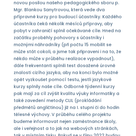
novou posilou našeho pedagogického sboru p.
Mgr. Blankou Sanytrovou, která vede dva
přípravné kurzy pro budoucí účastníky. Každého
účastníka čeká několik měsíců přípravy, aby
pobyt v zahraničí splnil očekávané cíle. Hned na
začátku proběhly pohovory s účastníky i
možnými náhradníky (při počtu 15 mobilit se
může stát cokoli, a jsme tak připraveni i na to, že
někdo může v průběhu realizace vypadnout),
dále frekventanti splnili test dosažené úrovně
znalosti cizího jazyka, aby na konci bylo možné
opět vyzkoušet pomocí testu, jestli jazykové
kurzy splnily naše cíle. Odborné týdenní kurzy
pak mají za cíl zvýšit kvalitu výuky informatiky a
také zavedení metody CLIL (prokládání
předmětů angličtinou) již na I. stupni či do hodin
tělesné výchovy. V průběhu celého projektu
budeme informovat nejen zaměstnance školy,
ale i veřejnost a to jak na webových stránkách,
tak v místním tisku. Pokud se v říjnu 2022 budou