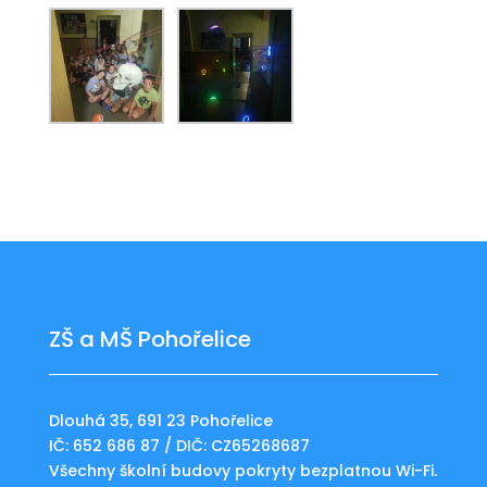
ZŠ a MŠ Pohořelice
Dlouhá 35, 691 23 Pohořelice
IČ: 652 686 87 / DIČ: CZ65268687
Všechny školní budovy pokryty bezplatnou Wi-Fi.