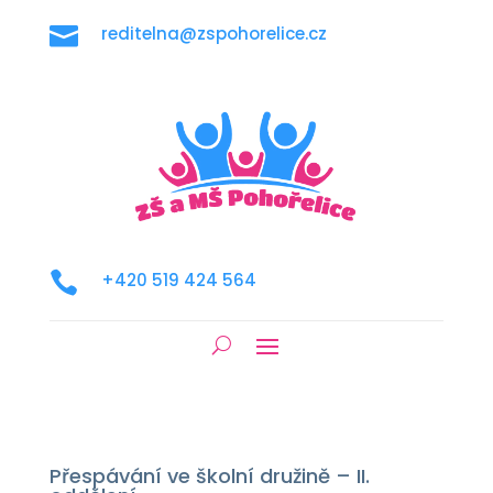

reditelna@zspohorelice.cz

+420 519 424 564
Přespávání ve školní družině – II.