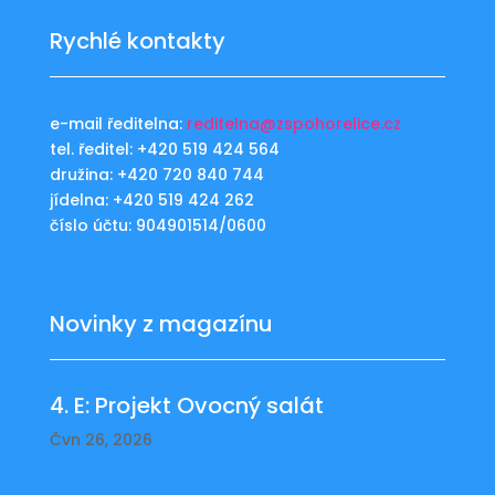
Rychlé kontakty
e-mail ředitelna:
reditelna@zspohorelice.cz
tel. ředitel: +420 519 424 564
družina: +420 720 840 744
jídelna: +420 519 424 262
číslo účtu: 904901514/0600
Novinky z magazínu
4. E: Projekt Ovocný salát
Čvn 26, 2026