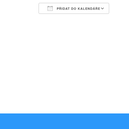
PŘIDAT DO KALENDÁŘE
Download ICS
Google Calendar
iCalendar
Office 365
Outlook Liv