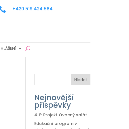

+420 519 424 564
IHLÁŠENÍ
Hledat
Nejnovější
příspěvky
4. E: Projekt Ovocný salát
Edukační program v