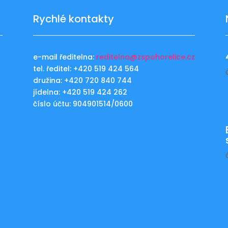
Rychlé kontakty
e-mail ředitelna:
reditelna@zspohorelice.cz
tel. ředitel: +420 519 424 564
u
družina: +420 720 840 744
jídelna: +420 519 424 262
číslo účtu: 904901514/0600