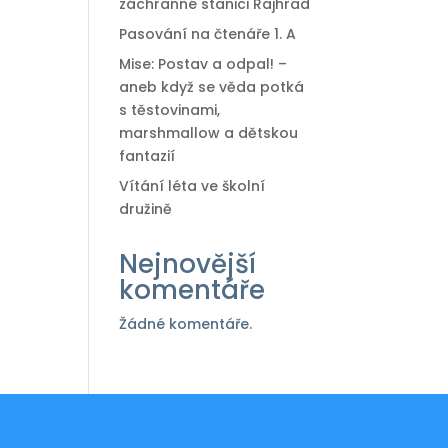
záchranné stanici Rajhrad
Pasování na čtenáře 1. A
Mise: Postav a odpal! –
aneb když se věda potká
s těstovinami,
marshmallow a dětskou
fantazií
Vítání léta ve školní
družině
Nejnovější
komentáře
Žádné komentáře.