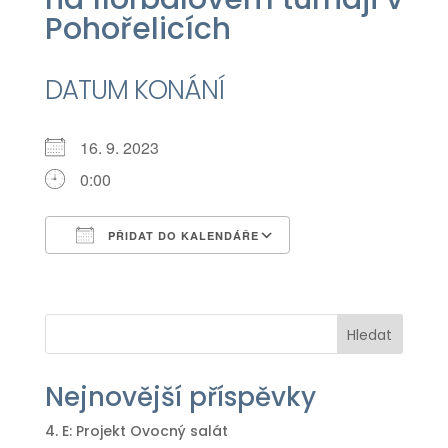
Pohořelicích
DATUM KONÁNÍ
16. 9. 2023
0:00
PŘIDAT DO KALENDÁŘE
Download ICS
Google Calendar
iCalendar
Office 365
Outlook Live
Hledat
Nejnovější příspěvky
4. E: Projekt Ovocný salát