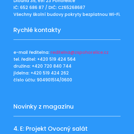
Dlouhá 35, 691 23 Pohořelice
IČ: 652 686 87 / DIČ: CZ65268687
Všechny školní budovy pokryty bezplatnou Wi-Fi.
Rychlé kontakty
e-mail ředitelna:
reditelna@zspohorelice.cz
tel. ředitel: +420 519 424 564
družina: +420 720 840 744
jídelna: +420 519 424 262
číslo účtu: 904901514/0600
Novinky z magazínu
4. E: Projekt Ovocný salát