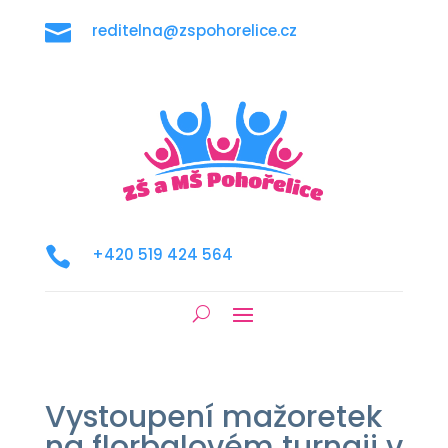

reditelna@zspohorelice.cz

+420 519 424 564
Vystoupení mažoretek
na florbalovém turnaji v