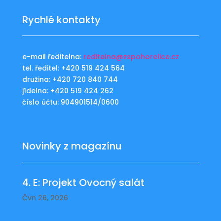
Rychlé kontakty
e-mail ředitelna:
reditelna@zspohorelice.cz
tel. ředitel: +420 519 424 564
družina: +420 720 840 744
jídelna: +420 519 424 262
číslo účtu: 904901514/0600
Novinky z magazínu
4. E: Projekt Ovocný salát
Čvn 26, 2026