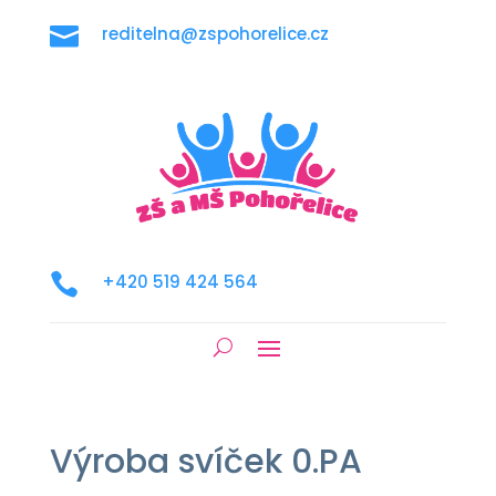

reditelna@zspohorelice.cz

+420 519 424 564
Výroba svíček 0.PA