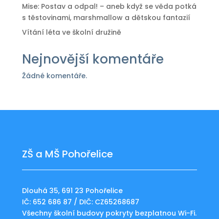
Mise: Postav a odpal! – aneb když se věda potká
s těstovinami, marshmallow a dětskou fantazií
Vítání léta ve školní družině
Nejnovější komentáře
Žádné komentáře.
ZŠ a MŠ Pohořelice
Dlouhá 35, 691 23 Pohořelice
IČ: 652 686 87 / DIČ: CZ65268687
Všechny školní budovy pokryty bezplatnou Wi-Fi.