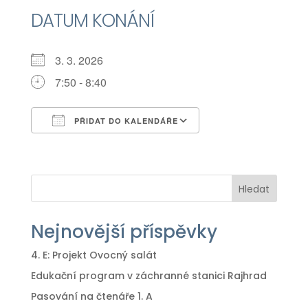
DATUM KONÁNÍ
3. 3. 2026
7:50 - 8:40
PŘIDAT DO KALENDÁŘE
Download ICS
Google Calendar
iCalendar
Office 365
Outlook Live
Hledat
Nejnovější příspěvky
4. E: Projekt Ovocný salát
Edukační program v záchranné stanici Rajhrad
Pasování na čtenáře 1. A