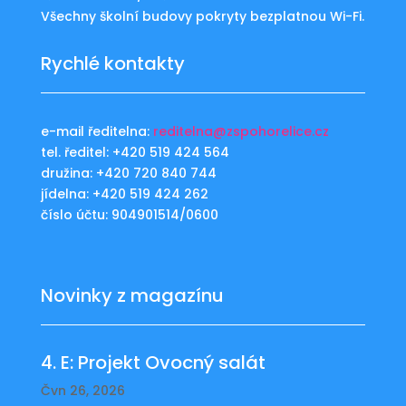
Všechny školní budovy pokryty bezplatnou Wi-Fi.
Rychlé kontakty
e-mail ředitelna:
reditelna@zspohorelice.cz
tel. ředitel: +420 519 424 564
družina: +420 720 840 744
jídelna: +420 519 424 262
číslo účtu: 904901514/0600
Novinky z magazínu
4. E: Projekt Ovocný salát
Čvn 26, 2026