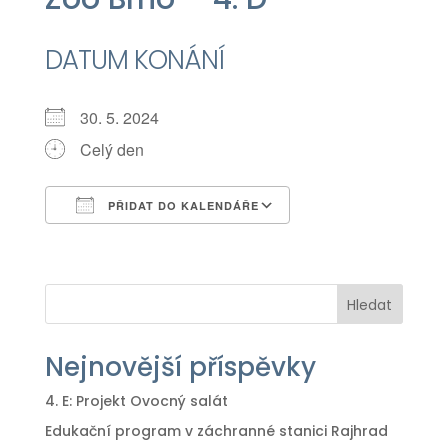
DATUM KONÁNÍ
30. 5. 2024
Celý den
PŘIDAT DO KALENDÁŘE
Download ICS
Google Calendar
iCalendar
Office 365
Outlook Live
Hledat
Nejnovější příspěvky
4. E: Projekt Ovocný salát
Edukační program v záchranné stanici Rajhrad