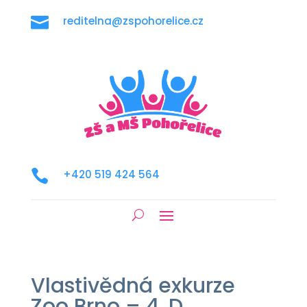

reditelna@zspohorelice.cz

+420 519 424 564
Vlastivědná exkurze
Zoo Brno – 4. D