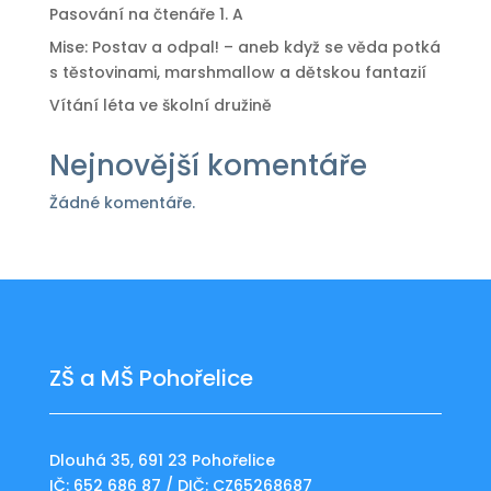
Pasování na čtenáře 1. A
Mise: Postav a odpal! – aneb když se věda potká
s těstovinami, marshmallow a dětskou fantazií
Vítání léta ve školní družině
Nejnovější komentáře
Žádné komentáře.
ZŠ a MŠ Pohořelice
Dlouhá 35, 691 23 Pohořelice
IČ: 652 686 87 / DIČ: CZ65268687