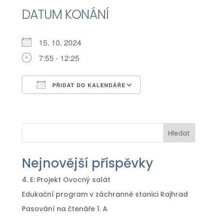
DATUM KONÁNÍ
15. 10. 2024
7:55 - 12:25
PŘIDAT DO KALENDÁŘE
Download ICS
Google Calendar
iCalendar
Office 365
Outlook Live
Hledat
Nejnovější příspěvky
4. E: Projekt Ovocný salát
Edukační program v záchranné stanici Rajhrad
Pasování na čtenáře 1. A