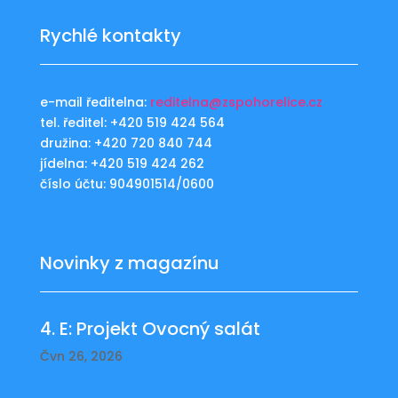
Rychlé kontakty
e-mail ředitelna:
reditelna@zspohorelice.cz
tel. ředitel: +420 519 424 564
družina: +420 720 840 744
jídelna: +420 519 424 262
číslo účtu: 904901514/0600
Novinky z magazínu
4. E: Projekt Ovocný salát
Čvn 26, 2026