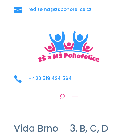

reditelna@zspohorelice.cz

+420 519 424 564
Vida Brno – 3. B, C, D