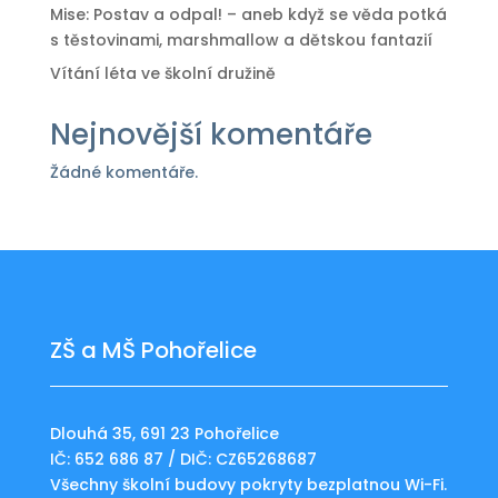
Mise: Postav a odpal! – aneb když se věda potká
s těstovinami, marshmallow a dětskou fantazií
Vítání léta ve školní družině
Nejnovější komentáře
Žádné komentáře.
ZŠ a MŠ Pohořelice
Dlouhá 35, 691 23 Pohořelice
IČ: 652 686 87 / DIČ: CZ65268687
Všechny školní budovy pokryty bezplatnou Wi-Fi.