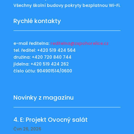
Všechny školní budovy pokryty bezplatnou Wi-Fi.
Rychlé kontakty
e-mail ředitelna:
reditelna@zspohorelice.cz
tel. ředitel: +420 519 424 564
družina: +420 720 840 744
jídelna: +420 519 424 262
číslo účtu: 904901514/0600
Novinky z magazínu
4. E: Projekt Ovocný salát
Čvn 26, 2026