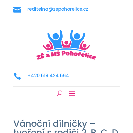

reditelna@zspohorelice.cz

+420 519 424 564
Vánoční dílničky –
tvoření s rodiči 2. B, C, D