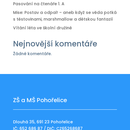
Pasování na čtenáře 1. A
Mise: Postav a odpal! – aneb když se věda potká
s těstovinami, marshmallow a dětskou fantazií
Vítání léta ve školní družině
Nejnovější komentáře
Žádné komentáře.
ZŠ a MŠ Pohořelice
Dlouhá 35, 691 23 Pohořelice
IČ: 652 686 87 / DIČ: CZ65268687