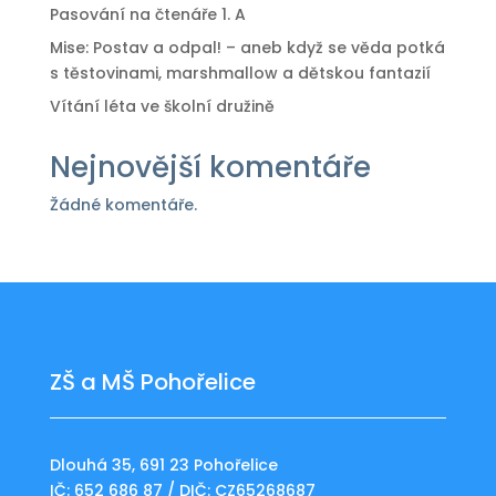
Pasování na čtenáře 1. A
Mise: Postav a odpal! – aneb když se věda potká
s těstovinami, marshmallow a dětskou fantazií
Vítání léta ve školní družině
Nejnovější komentáře
Žádné komentáře.
ZŠ a MŠ Pohořelice
Dlouhá 35, 691 23 Pohořelice
IČ: 652 686 87 / DIČ: CZ65268687