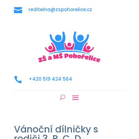

reditelna@zspohorelice.cz

+420 519 424 564
Vánoční dílničky s
rodiči 3. B, C, D