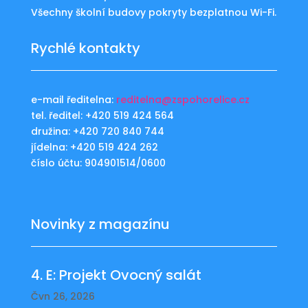
Všechny školní budovy pokryty bezplatnou Wi-Fi.
Rychlé kontakty
e-mail ředitelna:
reditelna@zspohorelice.cz
tel. ředitel: +420 519 424 564
družina: +420 720 840 744
jídelna: +420 519 424 262
číslo účtu: 904901514/0600
Novinky z magazínu
4. E: Projekt Ovocný salát
Čvn 26, 2026