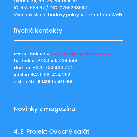
Dlouhá 35, 691 23 Pohořelice
IČ: 652 686 87 / DIČ: CZ65268687
Všechny školní budovy pokryty bezplatnou Wi-Fi.
Rychlé kontakty
e-mail ředitelna:
reditelna@zspohorelice.cz
tel. ředitel: +420 519 424 564
družina: +420 720 840 744
jídelna: +420 519 424 262
číslo účtu: 904901514/0600
Novinky z magazínu
4. E: Projekt Ovocný salát