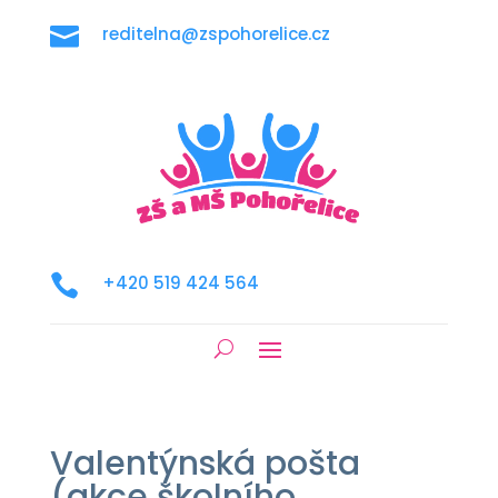

reditelna@zspohorelice.cz

+420 519 424 564
Valentýnská pošta
(akce školního