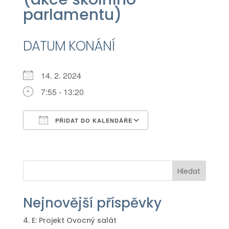
parlamentu)
DATUM KONÁNÍ
14. 2. 2024
7:55 - 13:20
PŘIDAT DO KALENDÁŘE
Download ICS
Google Calendar
iCalendar
Office 365
Outlook Live
Hledat
Nejnovější příspěvky
4. E: Projekt Ovocný salát