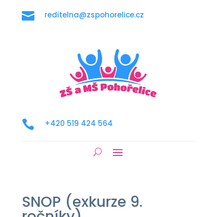

reditelna@zspohorelice.cz

+420 519 424 564
SNOP (exkurze 9.
ročníky)