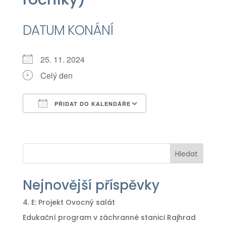
DATUM KONÁNÍ
25. 11. 2024
Celý den
PŘIDAT DO KALENDÁŘE
Download ICS
Google Calendar
iCalendar
Office 365
Outlook Live
Hledat
Nejnovější příspěvky
4. E: Projekt Ovocný salát
Edukační program v záchranné stanici Rajhrad