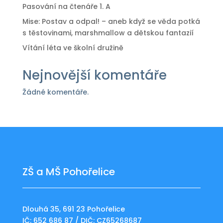
Pasování na čtenáře 1. A
Mise: Postav a odpal! – aneb když se věda potká
s těstovinami, marshmallow a dětskou fantazií
Vítání léta ve školní družině
Nejnovější komentáře
Žádné komentáře.
ZŠ a MŠ Pohořelice
Dlouhá 35, 691 23 Pohořelice
IČ: 652 686 87 / DIČ: CZ65268687