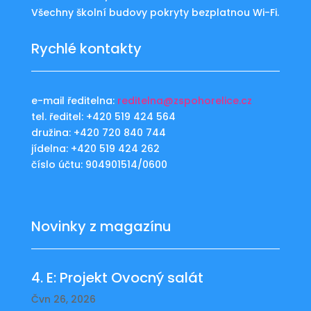
Všechny školní budovy pokryty bezplatnou Wi-Fi.
Rychlé kontakty
e-mail ředitelna:
reditelna@zspohorelice.cz
tel. ředitel: +420 519 424 564
družina: +420 720 840 744
jídelna: +420 519 424 262
číslo účtu: 904901514/0600
Novinky z magazínu
4. E: Projekt Ovocný salát
Čvn 26, 2026