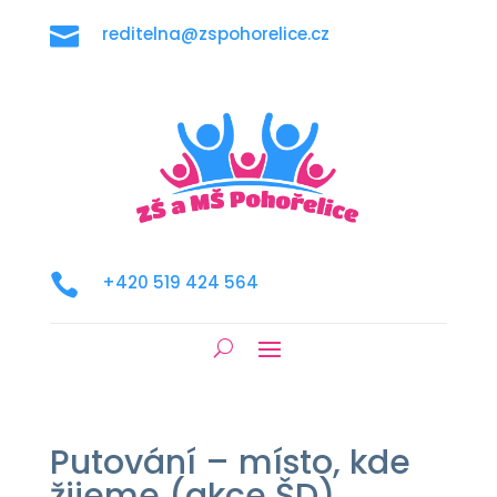

reditelna@zspohorelice.cz

+420 519 424 564
Putování – místo, kde
žijeme (akce ŠD)