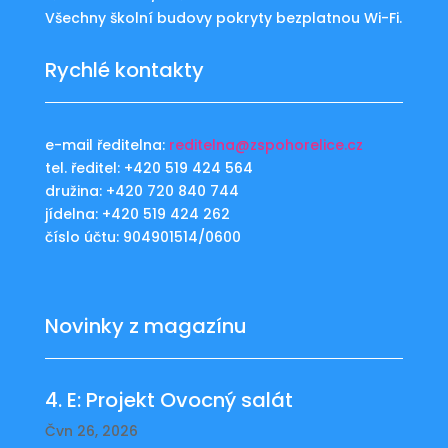
Všechny školní budovy pokryty bezplatnou Wi-Fi.
Rychlé kontakty
e-mail ředitelna:
reditelna@zspohorelice.cz
tel. ředitel: +420 519 424 564
družina: +420 720 840 744
jídelna: +420 519 424 262
číslo účtu: 904901514/0600
Novinky z magazínu
4. E: Projekt Ovocný salát
Čvn 26, 2026