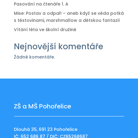
Pasování na čtenáře 1. A
Mise: Postav a odpal! – aneb když se věda potká
s těstovinami, marshmallow a dětskou fantazií
Vítání léta ve školní družině
Nejnovější komentáře
Žádné komentáře.
ZŠ a MŠ Pohořelice
Dlouhá 35, 691 23 Pohořelice
IČ: 652 686 87 / DIČ: CZ65268687