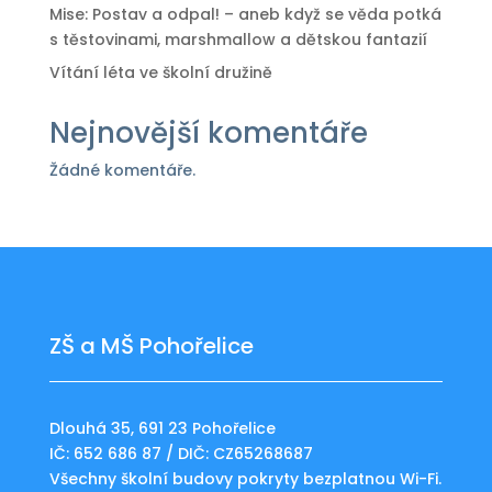
Mise: Postav a odpal! – aneb když se věda potká
s těstovinami, marshmallow a dětskou fantazií
Vítání léta ve školní družině
Nejnovější komentáře
Žádné komentáře.
ZŠ a MŠ Pohořelice
Dlouhá 35, 691 23 Pohořelice
IČ: 652 686 87 / DIČ: CZ65268687
Všechny školní budovy pokryty bezplatnou Wi-Fi.