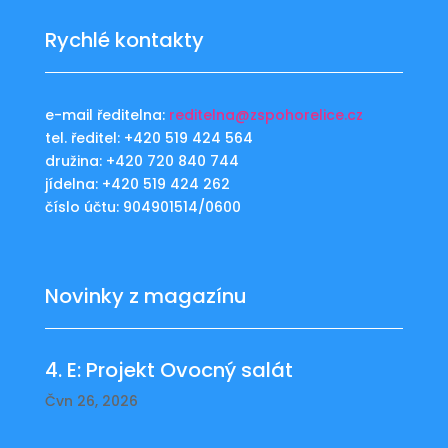
Rychlé kontakty
e-mail ředitelna:
reditelna@zspohorelice.cz
tel. ředitel: +420 519 424 564
družina: +420 720 840 744
jídelna: +420 519 424 262
číslo účtu: 904901514/0600
Novinky z magazínu
4. E: Projekt Ovocný salát
Čvn 26, 2026