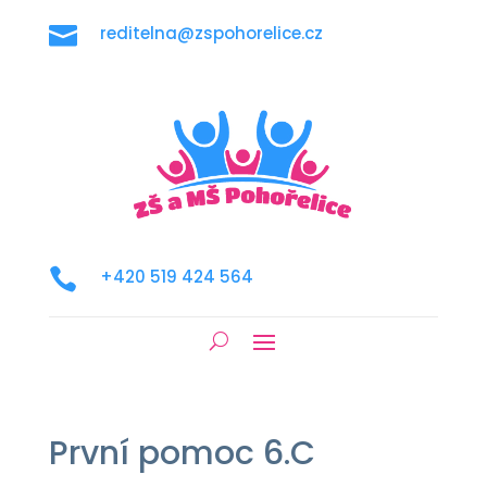

reditelna@zspohorelice.cz

+420 519 424 564
První pomoc 6.C