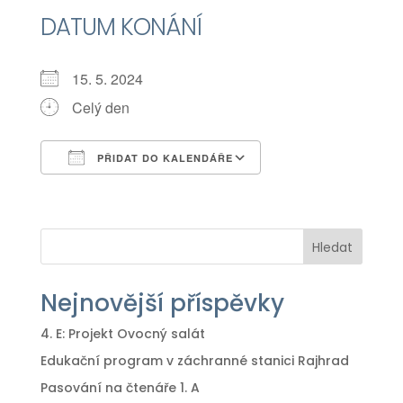
DATUM KONÁNÍ
15. 5. 2024
Celý den
PŘIDAT DO KALENDÁŘE
Download ICS
Google Calendar
iCalendar
Office 365
Outlook Live
Hledat
Nejnovější příspěvky
4. E: Projekt Ovocný salát
Edukační program v záchranné stanici Rajhrad
Pasování na čtenáře 1. A