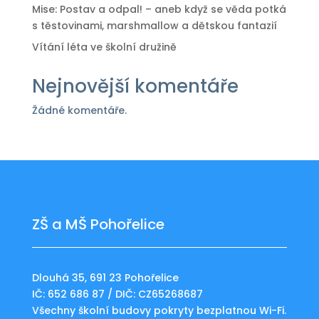
Mise: Postav a odpal! – aneb když se věda potká
s těstovinami, marshmallow a dětskou fantazií
Vítání léta ve školní družině
Nejnovější komentáře
Žádné komentáře.
ZŠ a MŠ Pohořelice
Dlouhá 35, 691 23 Pohořelice
IČ: 652 686 87 / DIČ: CZ65268687
Všechny školní budovy pokryty bezplatnou Wi-Fi.