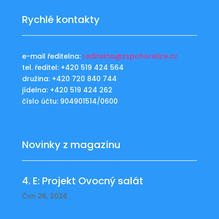
Rychlé kontakty
e-mail ředitelna:
reditelna@zspohorelice.cz
tel. ředitel: +420 519 424 564
družina: +420 720 840 744
jídelna: +420 519 424 262
číslo účtu: 904901514/0600
Novinky z magazínu
4. E: Projekt Ovocný salát
Čvn 26, 2026