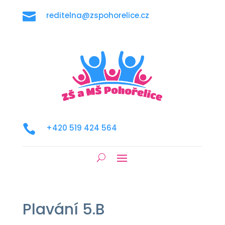

reditelna@zspohorelice.cz

+420 519 424 564
Plavání 5.B