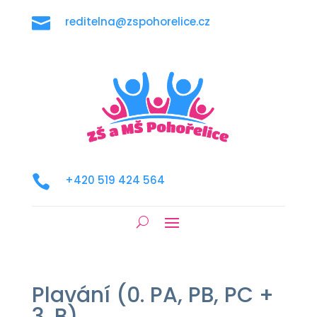

reditelna@zspohorelice.cz

+420 519 424 564
Plavání (0. PA, PB, PC +
3. B)