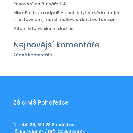
Pasování na čtenáře 1. A
Mise: Postav a odpal! – aneb když se věda potká
s těstovinami, marshmallow a dětskou fantazií
Vítání léta ve školní družině
Nejnovější komentáře
Žádné komentáře.
ZŠ a MŠ Pohořelice
Dlouhá 35, 691 23 Pohořelice
IČ: 652 686 87 / DIČ: CZ65268687