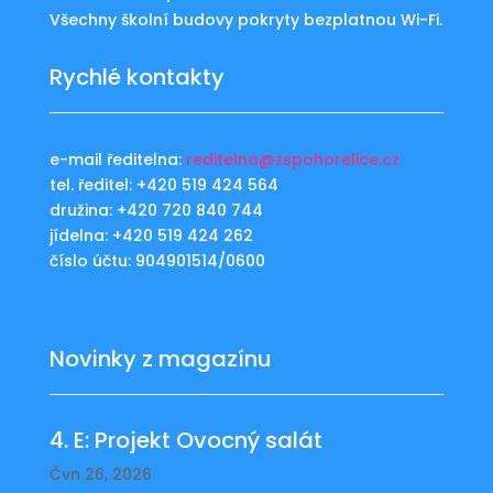
Všechny školní budovy pokryty bezplatnou Wi-Fi.
Rychlé kontakty
e-mail ředitelna:
reditelna@zspohorelice.cz
tel. ředitel: +420 519 424 564
družina: +420 720 840 744
jídelna: +420 519 424 262
číslo účtu: 904901514/0600
Novinky z magazínu
4. E: Projekt Ovocný salát
Čvn 26, 2026