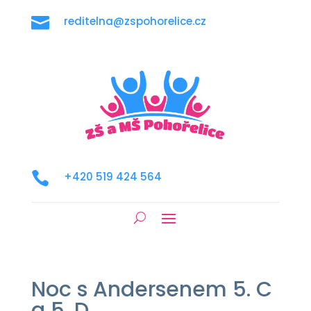

reditelna@zspohorelice.cz

+420 519 424 564
Noc s Andersenem 5. C
a 5. D