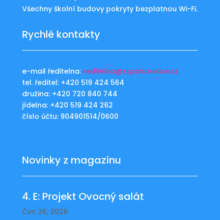
Všechny školní budovy pokryty bezplatnou Wi-Fi.
Rychlé kontakty
e-mail ředitelna:
reditelna@zspohorelice.cz
tel. ředitel: +420 519 424 564
družina: +420 720 840 744
jídelna: +420 519 424 262
číslo účtu: 904901514/0600
Novinky z magazínu
4. E: Projekt Ovocný salát
Čvn 26, 2026