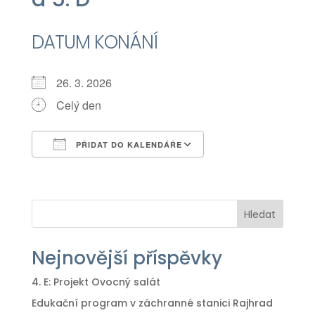
DATUM KONÁNÍ
26. 3. 2026
Celý den
PŘIDAT DO KALENDÁŘE
Download ICS
Google Calendar
iCalendar
Office 365
Outlook Live
Hledat
Nejnovější příspěvky
4. E: Projekt Ovocný salát
Edukační program v záchranné stanici Rajhrad