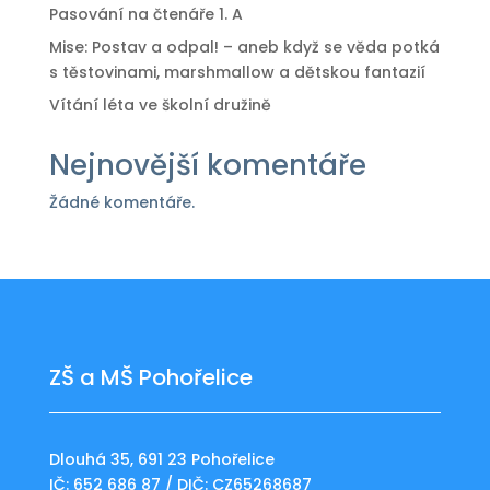
Pasování na čtenáře 1. A
Mise: Postav a odpal! – aneb když se věda potká
s těstovinami, marshmallow a dětskou fantazií
Vítání léta ve školní družině
Nejnovější komentáře
Žádné komentáře.
ZŠ a MŠ Pohořelice
Dlouhá 35, 691 23 Pohořelice
IČ: 652 686 87 / DIČ: CZ65268687