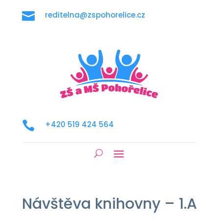

reditelna@zspohorelice.cz

+420 519 424 564
Návštěva knihovny – 1.A