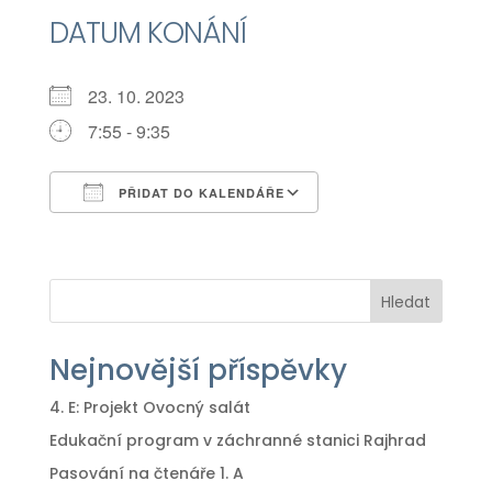
DATUM KONÁNÍ
23. 10. 2023
7:55 - 9:35
PŘIDAT DO KALENDÁŘE
Download ICS
Google Calendar
iCalendar
Office 365
Outlook Live
Hledat
Nejnovější příspěvky
4. E: Projekt Ovocný salát
Edukační program v záchranné stanici Rajhrad
Pasování na čtenáře 1. A