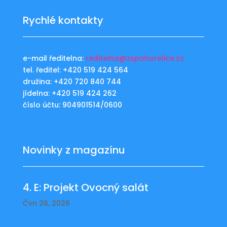
Rychlé kontakty
e-mail ředitelna:
reditelna@zspohorelice.cz
tel. ředitel: +420 519 424 564
družina: +420 720 840 744
jídelna: +420 519 424 262
číslo účtu: 904901514/0600
Novinky z magazínu
4. E: Projekt Ovocný salát
Čvn 26, 2026