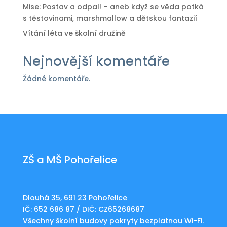
Mise: Postav a odpal! – aneb když se věda potká
s těstovinami, marshmallow a dětskou fantazií
Vítání léta ve školní družině
Nejnovější komentáře
Žádné komentáře.
ZŠ a MŠ Pohořelice
Dlouhá 35, 691 23 Pohořelice
IČ: 652 686 87 / DIČ: CZ65268687
Všechny školní budovy pokryty bezplatnou Wi-Fi.