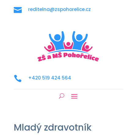

reditelna@zspohorelice.cz

+420 519 424 564
Mladý zdravotník