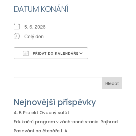
DATUM KONÁNÍ
5. 6. 2026
Celý den
PŘIDAT DO KALENDÁŘE
Download ICS
Google Calendar
iCalendar
Office 365
Outlook Live
Hledat
Nejnovější příspěvky
4. E: Projekt Ovocný salát
Edukační program v záchranné stanici Rajhrad
Pasování na čtenáře 1. A