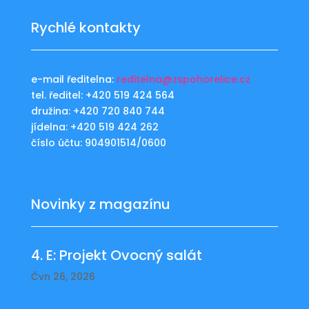
Rychlé kontakty
e-mail ředitelna:
reditelna@zspohorelice.cz
tel. ředitel: +420 519 424 564
družina: +420 720 840 744
jídelna: +420 519 424 262
číslo účtu: 904901514/0600
Novinky z magazínu
4. E: Projekt Ovocný salát
Čvn 26, 2026