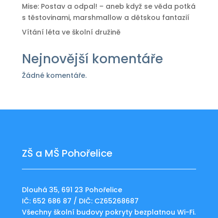
Mise: Postav a odpal! – aneb když se věda potká
s těstovinami, marshmallow a dětskou fantazií
Vítání léta ve školní družině
Nejnovější komentáře
Žádné komentáře.
ZŠ a MŠ Pohořelice
Dlouhá 35, 691 23 Pohořelice
IČ: 652 686 87 / DIČ: CZ65268687
Všechny školní budovy pokryty bezplatnou Wi-Fi.