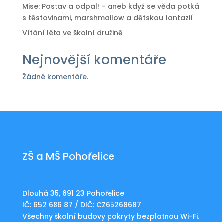
Mise: Postav a odpal! – aneb když se věda potká
s těstovinami, marshmallow a dětskou fantazií
Vítání léta ve školní družině
Nejnovější komentáře
Žádné komentáře.
ZŠ a MŠ Pohořelice
Dlouhá 35, 691 23 Pohořelice
IČ: 652 686 87 / DIČ: CZ65268687
Všechny školní budovy pokryty bezplatnou Wi-Fi.