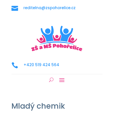

reditelna@zspohorelice.cz

+420 519 424 564
Mladý chemik