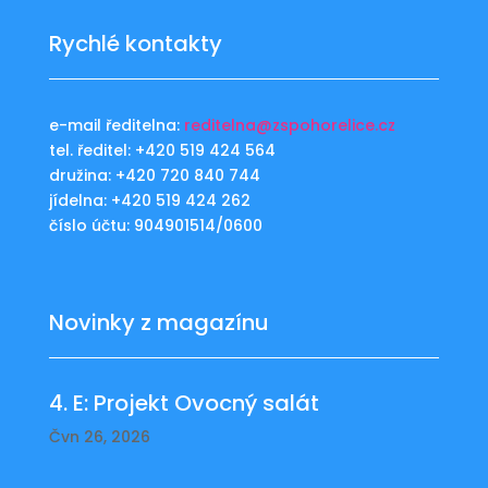
Rychlé kontakty
e-mail ředitelna:
reditelna@zspohorelice.cz
tel. ředitel: +420 519 424 564
družina: +420 720 840 744
jídelna: +420 519 424 262
číslo účtu: 904901514/0600
Novinky z magazínu
4. E: Projekt Ovocný salát
Čvn 26, 2026