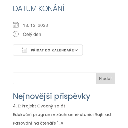
DATUM KONÁNÍ
18. 12. 2023
Celý den
PŘIDAT DO KALENDÁŘE
Download ICS
Google Calendar
iCalendar
Office 365
Outlook Live
Hledat
Nejnovější příspěvky
4. E: Projekt Ovocný salát
Edukační program v záchranné stanici Rajhrad
Pasování na čtenáře 1. A