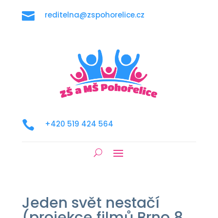

reditelna@zspohorelice.cz

+420 519 424 564
Jeden svět nestačí
(projekce filmů Brno 8.