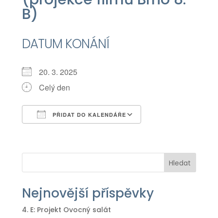
B)
DATUM KONÁNÍ
20. 3. 2025
Celý den
PŘIDAT DO KALENDÁŘE
Download ICS
Google Calendar
iCalendar
Office 365
Outlook Live
Hledat
Nejnovější příspěvky
4. E: Projekt Ovocný salát