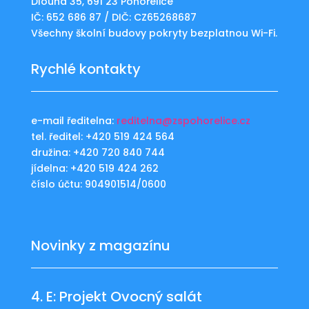
Dlouhá 35, 691 23 Pohořelice
IČ: 652 686 87 / DIČ: CZ65268687
Všechny školní budovy pokryty bezplatnou Wi-Fi.
Rychlé kontakty
e-mail ředitelna:
reditelna@zspohorelice.cz
tel. ředitel: +420 519 424 564
družina: +420 720 840 744
jídelna: +420 519 424 262
číslo účtu: 904901514/0600
Novinky z magazínu
4. E: Projekt Ovocný salát