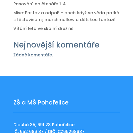
Pasování na čtenáře 1. A
Mise: Postav a odpal! – aneb když se věda potká
s těstovinami, marshmallow a dětskou fantazií
Vítání léta ve školní družině
Nejnovější komentáře
Žádné komentáře.
ZŠ a MŠ Pohořelice
Dlouhá 35, 691 23 Pohořelice
IČ: 652 686 87 / DIČ: CZ65268687