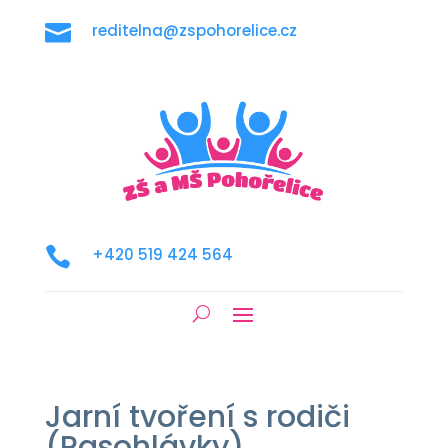

reditelna@zspohorelice.cz

+420 519 424 564
Jarní tvoření s rodiči
(Pasohlávky)