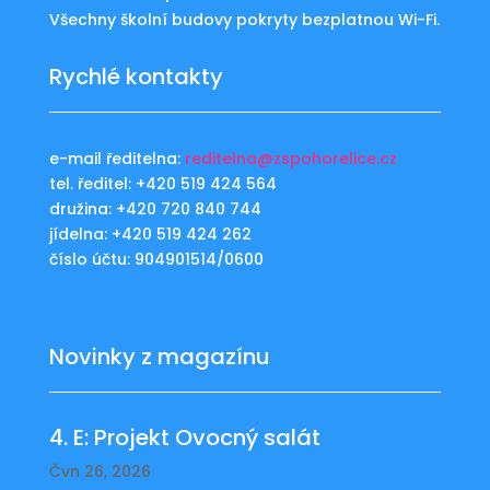
Všechny školní budovy pokryty bezplatnou Wi-Fi.
Rychlé kontakty
e-mail ředitelna:
reditelna@zspohorelice.cz
tel. ředitel: +420 519 424 564
družina: +420 720 840 744
jídelna: +420 519 424 262
číslo účtu: 904901514/0600
Novinky z magazínu
4. E: Projekt Ovocný salát
Čvn 26, 2026