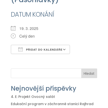
DATUM KONÁNÍ
19. 3. 2025
Celý den
PŘIDAT DO KALENDÁŘE
Download ICS
Google Calendar
iCalendar
Office 365
Outlook Live
Hledat
Nejnovější příspěvky
4. E: Projekt Ovocný salát
Edukační program v záchranné stanici Rajhrad