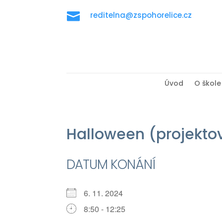

reditelna@zspohorelice.cz
Úvod
O škole
Halloween (projekto
DATUM KONÁNÍ
6. 11. 2024
8:50 - 12:25