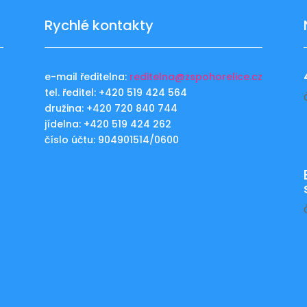
Rychlé kontakty
e-mail ředitelna:
reditelna@zspohorelice.cz
tel. ředitel: +420 519 424 564
u
družina: +420 720 840 744
jídelna: +420 519 424 262
číslo účtu: 904901514/0600