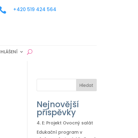

+420 519 424 564
IHLÁŠENÍ
Hledat
Nejnovější
příspěvky
4. E: Projekt Ovocný salát
Edukační program v