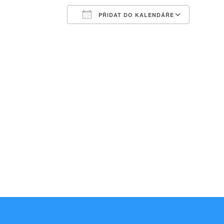
PŘIDAT DO KALENDÁŘE
Download ICS
Google Calendar
iCalendar
Office 365
Outlook Liv