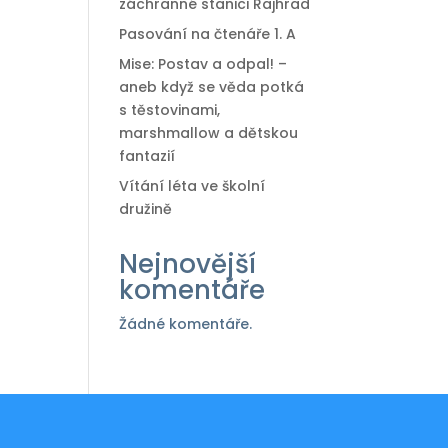
záchranné stanici Rajhrad
Pasování na čtenáře 1. A
Mise: Postav a odpal! –
aneb když se věda potká
s těstovinami,
marshmallow a dětskou
fantazií
Vítání léta ve školní
družině
Nejnovější
komentáře
Žádné komentáře.