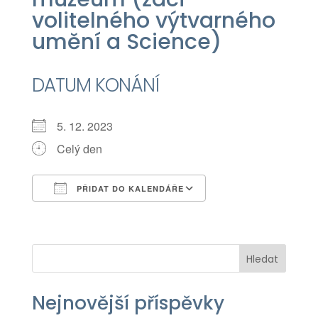
volitelného výtvarného
umění a Science)
DATUM KONÁNÍ
5. 12. 2023
Celý den
PŘIDAT DO KALENDÁŘE
Download ICS
Google Calendar
iCalendar
Office 365
Outlook Live
Hledat
Nejnovější příspěvky