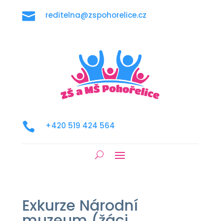

reditelna@zspohorelice.cz

+420 519 424 564
Exkurze Národní
muzeum (žáci