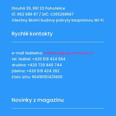
Dlouhá 35, 691 23 Pohořelice
IČ: 652 686 87 / DIČ: CZ65268687
Všechny školní budovy pokryty bezplatnou Wi-Fi.
Rychlé kontakty
e-mail ředitelna:
reditelna@zspohorelice.cz
tel. ředitel: +420 519 424 564
družina: +420 720 840 744
jídelna: +420 519 424 262
číslo účtu: 904901514/0600
Novinky z magazínu