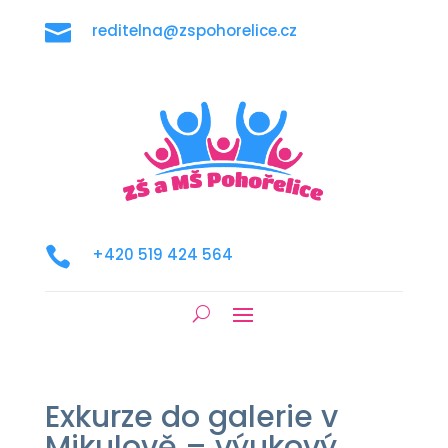

reditelna@zspohorelice.cz

+420 519 424 564
Exkurze do galerie v
Mikulově – výukový