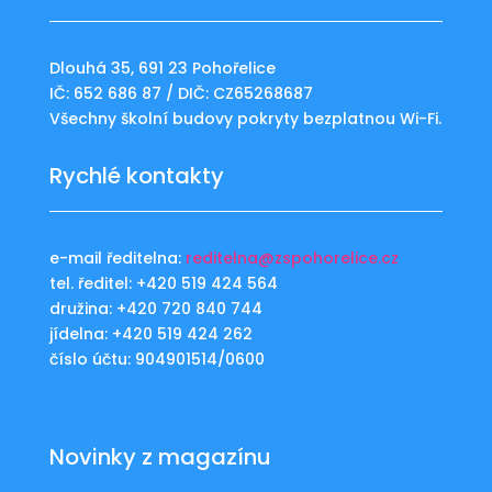
Dlouhá 35, 691 23 Pohořelice
IČ: 652 686 87 / DIČ: CZ65268687
Všechny školní budovy pokryty bezplatnou Wi-Fi.
Rychlé kontakty
e-mail ředitelna:
reditelna@zspohorelice.cz
tel. ředitel: +420 519 424 564
družina: +420 720 840 744
jídelna: +420 519 424 262
číslo účtu: 904901514/0600
Novinky z magazínu