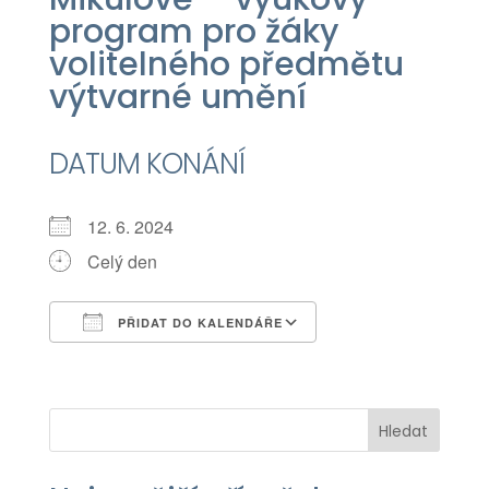
program pro žáky
volitelného předmětu
výtvarné umění
DATUM KONÁNÍ
12. 6. 2024
Celý den
PŘIDAT DO KALENDÁŘE
Download ICS
Google Calendar
iCalendar
Office 365
Outlook Live
Hledat