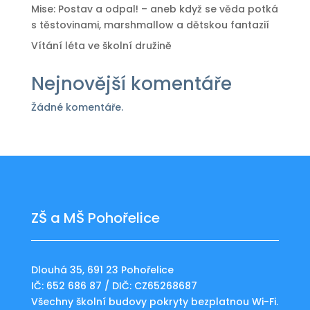
Mise: Postav a odpal! – aneb když se věda potká
s těstovinami, marshmallow a dětskou fantazií
Vítání léta ve školní družině
Nejnovější komentáře
Žádné komentáře.
ZŠ a MŠ Pohořelice
Dlouhá 35, 691 23 Pohořelice
IČ: 652 686 87 / DIČ: CZ65268687
Všechny školní budovy pokryty bezplatnou Wi-Fi.