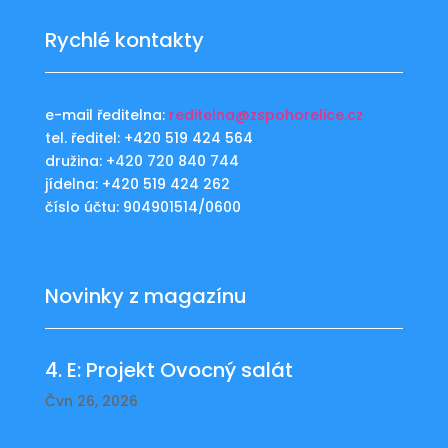
Rychlé kontakty
e-mail ředitelna:
reditelna@zspohorelice.cz
tel. ředitel: +420 519 424 564
družina: +420 720 840 744
jídelna: +420 519 424 262
číslo účtu: 904901514/0600
Novinky z magazínu
4. E: Projekt Ovocný salát
Čvn 26, 2026