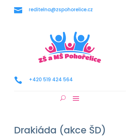

reditelna@zspohorelice.cz

+420 519 424 564
Drakiáda (akce ŠD)