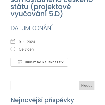
státu (projektové
vyučování 5.D)
DATUM KONÁNÍ
9. 1. 2024
Celý den
PŘIDAT DO KALENDÁŘE
Download ICS
Google Calendar
iCalendar
Office 365
Outlook Live
Hledat
Nejnovější příspěvky