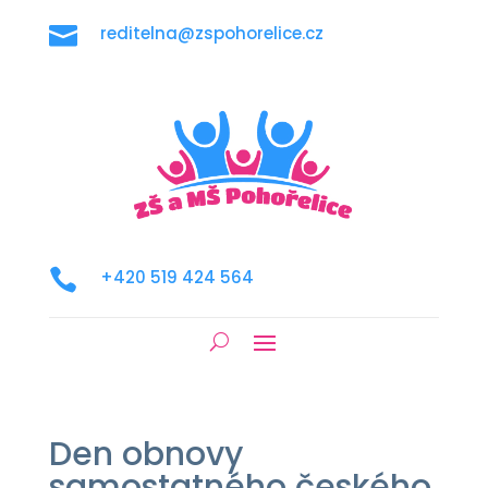

reditelna@zspohorelice.cz

+420 519 424 564
Den obnovy
samostatného českého