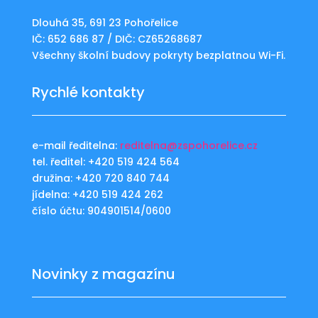
Dlouhá 35, 691 23 Pohořelice
IČ: 652 686 87 / DIČ: CZ65268687
Všechny školní budovy pokryty bezplatnou Wi-Fi.
Rychlé kontakty
e-mail ředitelna:
reditelna@zspohorelice.cz
tel. ředitel: +420 519 424 564
družina: +420 720 840 744
jídelna: +420 519 424 262
číslo účtu: 904901514/0600
Novinky z magazínu