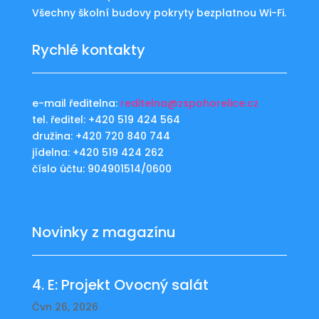
Všechny školní budovy pokryty bezplatnou Wi-Fi.
Rychlé kontakty
e-mail ředitelna:
reditelna@zspohorelice.cz
tel. ředitel: +420 519 424 564
družina: +420 720 840 744
jídelna: +420 519 424 262
číslo účtu: 904901514/0600
Novinky z magazínu
4. E: Projekt Ovocný salát
Čvn 26, 2026