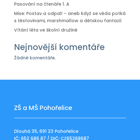
Pasování na čtenáře 1. A
Mise: Postav a odpal! – aneb když se věda potká
s těstovinami, marshmallow a dětskou fantazií
Vítání léta ve školní družině
Nejnovější komentáře
Žádné komentáře.
ZŠ a MŠ Pohořelice
Dlouhá 35, 691 23 Pohořelice
IČ: 652 686 87 / DIČ: CZ65268687