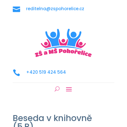

reditelna@zspohorelice.cz

+420 519 424 564
Beseda v knihovně
(5.B)