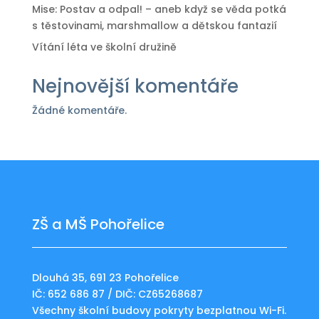
Mise: Postav a odpal! – aneb když se věda potká
s těstovinami, marshmallow a dětskou fantazií
Vítání léta ve školní družině
Nejnovější komentáře
Žádné komentáře.
ZŠ a MŠ Pohořelice
Dlouhá 35, 691 23 Pohořelice
IČ: 652 686 87 / DIČ: CZ65268687
Všechny školní budovy pokryty bezplatnou Wi-Fi.