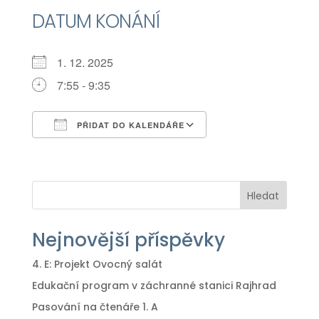
DATUM KONÁNÍ
1. 12. 2025
7:55 - 9:35
PŘIDAT DO KALENDÁŘE
Download ICS
Google Calendar
iCalendar
Office 365
Outlook Live
Hledat
Nejnovější příspěvky
4. E: Projekt Ovocný salát
Edukační program v záchranné stanici Rajhrad
Pasování na čtenáře 1. A