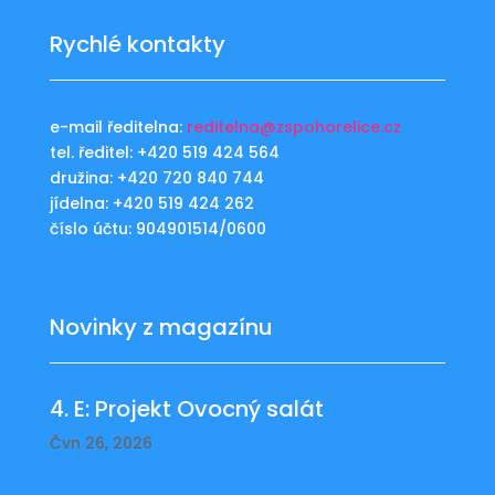
Rychlé kontakty
e-mail ředitelna:
reditelna@zspohorelice.cz
tel. ředitel: +420 519 424 564
družina: +420 720 840 744
jídelna: +420 519 424 262
číslo účtu: 904901514/0600
Novinky z magazínu
4. E: Projekt Ovocný salát
Čvn 26, 2026