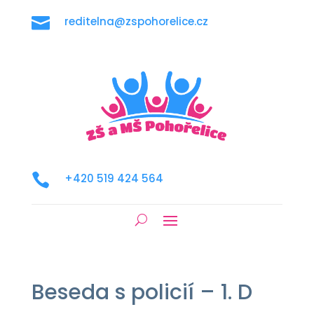

reditelna@zspohorelice.cz

+420 519 424 564
Beseda s policií – 1. D