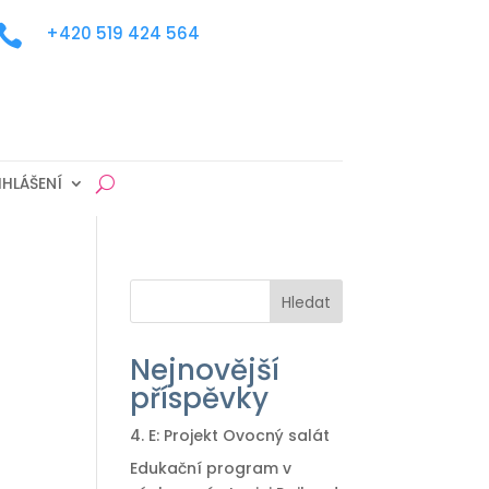

+420 519 424 564
IHLÁŠENÍ
Hledat
Nejnovější
příspěvky
4. E: Projekt Ovocný salát
Edukační program v