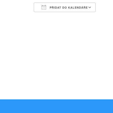
PŘIDAT DO KALENDÁŘE
Download ICS
Google Calendar
iCalendar
Office 365
Outlook Liv