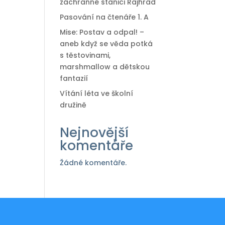
záchranné stanici Rajhrad
Pasování na čtenáře 1. A
Mise: Postav a odpal! –
aneb když se věda potká
s těstovinami,
marshmallow a dětskou
fantazií
Vítání léta ve školní
družině
Nejnovější
komentáře
Žádné komentáře.