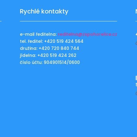
Rychlé kontakty
e-mail ředitelna:
reditelna@zspohorelice.cz
tel. ředitel: +420 519 424 564
u
družina: +420 720 840 744
jídelna: +420 519 424 262
číslo účtu: 904901514/0600