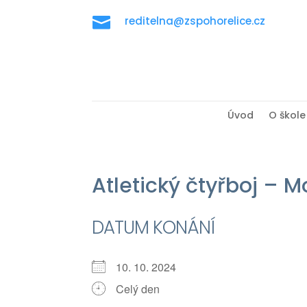

reditelna@zspohorelice.cz
Úvod
O škole
Atletický čtyřboj – M
DATUM KONÁNÍ
10. 10. 2024
Celý den