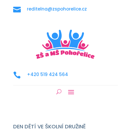

reditelna@zspohorelice.cz

+420 519 424 564
DEN DĚTÍ VE ŠKOLNÍ DRUŽINĚ