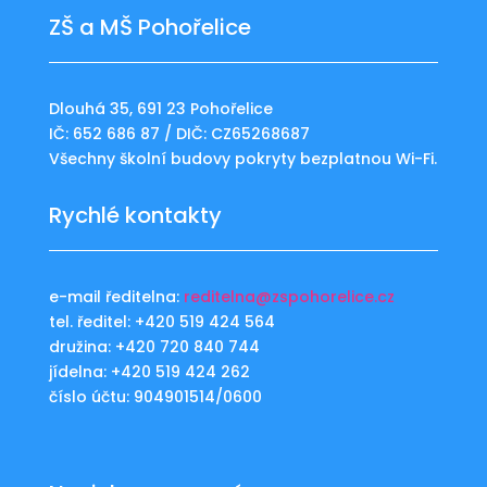
ZŠ a MŠ Pohořelice
Dlouhá 35, 691 23 Pohořelice
IČ: 652 686 87 / DIČ: CZ65268687
Všechny školní budovy pokryty bezplatnou Wi-Fi.
Rychlé kontakty
e-mail ředitelna:
reditelna@zspohorelice.cz
tel. ředitel: +420 519 424 564
družina: +420 720 840 744
jídelna: +420 519 424 262
číslo účtu: 904901514/0600