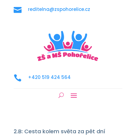

reditelna@zspohorelice.cz

+420 519 424 564
2.B: Cesta kolem světa za pět dní