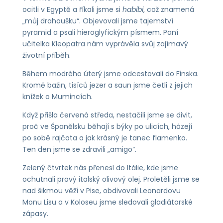
ocitli v Egyptě a říkali jsme si
habibi
, což znamená
„můj drahoušku“. Objevovali jsme tajemství
pyramid a psali hieroglyfickým písmem. Paní
učitelka Kleopatra nám vyprávěla svůj zajímavý
životní příběh.
Během modrého úterý jsme odcestovali do Finska.
Kromě bažin, tisíců jezer a saun jsme četli z jejich
knížek o Mumincích.
Když přišla červená středa, nestačili jsme se divit,
proč ve Španělsku běhají s býky po ulicích, házejí
po sobě rajčata a jak krásný je tanec flamenko.
Ten den jsme se zdravili „amigo“.
Zelený čtvrtek nás přenesl do Itálie, kde jsme
ochutnali pravý italský olivový olej. Proletěli jsme se
nad šikmou věží v Pise, obdivovali Leonardovu
Monu Lisu a v Koloseu jsme sledovali gladiátorské
zápasy.