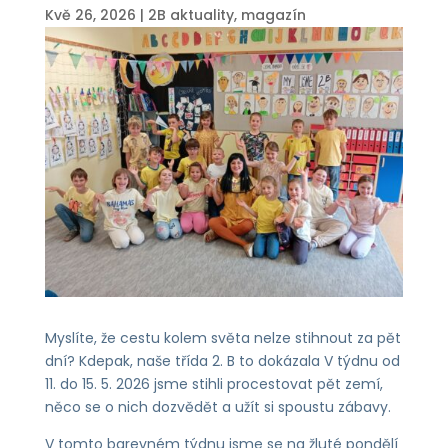
Kvě 26, 2026
|
2B aktuality
,
magazín
Myslíte, že cestu kolem světa nelze stihnout za pět
dní? Kdepak, naše třída 2. B to dokázala V týdnu od
11. do 15. 5. 2026 jsme stihli procestovat pět zemí,
něco se o nich dozvědět a užít si spoustu zábavy.
V tomto barevném týdnu jsme se na žluté pondělí