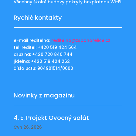
Všechny školní budovy pokryty bezplatnou Wi-Fi.
Rychlé kontakty
e-mail ředitelna:
reditelna@zspohorelice.cz
tel. ředitel: +420 519 424 564
družina: +420 720 840 744
jídelna: +420 519 424 262
číslo účtu: 904901514/0600
Novinky z magazínu
4. E: Projekt Ovocný salát
Čvn 26, 2026