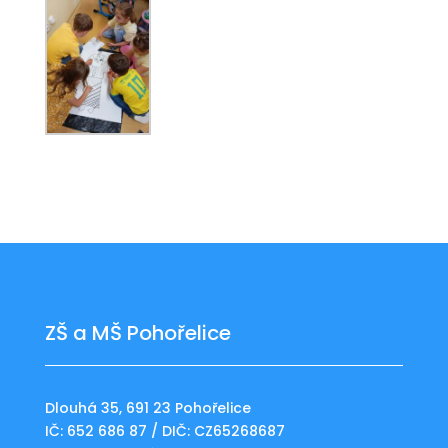
ZŠ a MŠ Pohořelice
Dlouhá 35, 691 23 Pohořelice
IČ: 652 686 87 / DIČ: CZ65268687