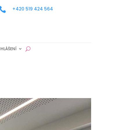

+420 519 424 564
IHLÁŠENÍ