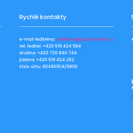
Rychlé kontakty
e-mail ředitelna:
reditelna@zspohorelice.cz
tel. ředitel: +420 519 424 564
u
družina: +420 720 840 744
jídelna: +420 519 424 262
číslo účtu: 904901514/0600