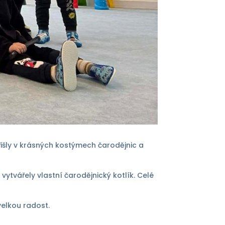
přišly v krásných kostýmech čarodějnic a
vytvářely vlastní čarodějnický kotlík. Celé
velkou radost.