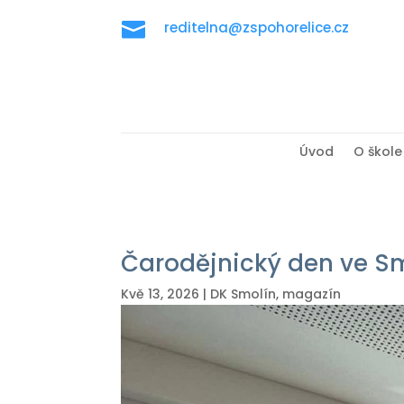

reditelna@zspohorelice.cz
Úvod
O škole
Čarodějnický den ve S
Kvě 13, 2026
|
DK Smolín
,
magazín