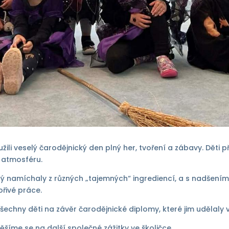
užili veselý čarodějnický den plný her, tvoření a zábavy. Děti 
u atmosféru.
rý namíchaly z různých „tajemných“ ingrediencí, a s nadšením 
ořivé práce.
všechny děti na závěr čarodějnické diplomy, které jim udělaly 
íme se na další společné zážitky ve školičce.