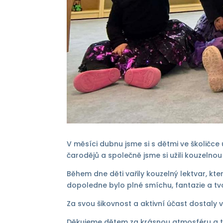
V měsíci dubnu jsme si s dětmi ve školičce 
čarodějů a společně jsme si užili kouzelno
Během dne děti vařily kouzelný lektvar, kte
dopoledne bylo plné smíchu, fantazie a tv
Za svou šikovnost a aktivní účast dostaly 
Děkujeme dětem za krásnou atmosféru a těš